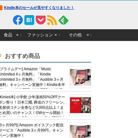
Kindle本のセールが見やすくなりました！
食品
ファッション
その他
おすすめ商品
[プライムデー] Amazon「Music
Unlimited 4ヶ月無料」「Kindle
Unlimited 3ヶ月無料」「Audible 3ヶ月
無料」キャンペーン実施中！Kindle本半
額セール HUNTER×HUNTERなど集英
社、無職転生,幼女戦記など
[Kinled本] 小学館 少年漫画50%OFFクー
KADOKAWA、キャプテン翼100円セー
ポン祭り！日本三國, 葬送のフリーレン,
ルも！
名探偵コナン全巻など3,000点以上！ま
とめ買いのチャンス！GWセール開始！
人気コミック多数 カドカワ祭やIT関連本
がセールに！
[3ヶ月99円] Amazon ボイスブック配信
サービス「Audible 3ヶ月99円」キャン
ペーン実施中！