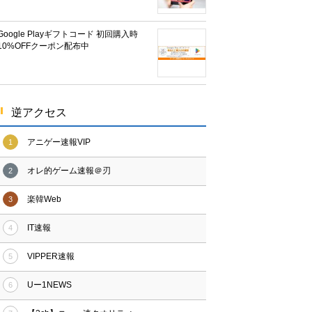
Google Playギフトコード 初回購入時
10%OFFクーポン配布中
逆アクセス
アニゲー速報VIP
1
オレ的ゲーム速報＠刃
2
楽韓Web
3
IT速報
4
VIPPER速報
5
Uー1NEWS
6