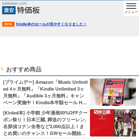
メニュー
Kindle本のセールが見やすくなりました！
おすすめ商品
[プライムデー] Amazon「Music Unlimit
ed 4ヶ月無料」「Kindle Unlimited 3ヶ
月無料」「Audible 3ヶ月無料」キャン
ペーン実施中！Kindle本半額セール HU
NTER×HUNTERなど集英社、無職転生,
[Kinled本] 小学館 少年漫画50%OFFクー
幼女戦記などKADOKAWA、キャプテン
ポン祭り！日本三國, 葬送のフリーレン,
翼100円セールも！
名探偵コナン全巻など3,000点以上！ま
とめ買いのチャンス！GWセール開始！