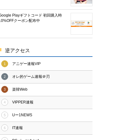
Google Playギフトコード 初回購入時
10%OFFクーポン配布中
逆アクセス
アニゲー速報VIP
1
オレ的ゲーム速報＠刃
2
楽韓Web
3
VIPPER速報
4
Uー1NEWS
5
IT速報
6