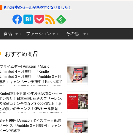
Kindle本のセールが見やすくなりました！
食品
ファッション
その他
おすすめ商品
[プライムデー] Amazon「Music
Unlimited 4ヶ月無料」「Kindle
Unlimited 3ヶ月無料」「Audible 3ヶ月
無料」キャンペーン実施中！Kindle本半
額セール HUNTER×HUNTERなど集英
社、無職転生,幼女戦記など
[Kinled本] 小学館 少年漫画50%OFFクー
KADOKAWA、キャプテン翼100円セー
ポン祭り！日本三國, 葬送のフリーレン,
ルも！
名探偵コナン全巻など3,000点以上！ま
とめ買いのチャンス！GWセール開始！
人気コミック多数 カドカワ祭やIT関連本
がセールに！
[3ヶ月99円] Amazon ボイスブック配信
サービス「Audible 3ヶ月99円」キャン
ペーン実施中！