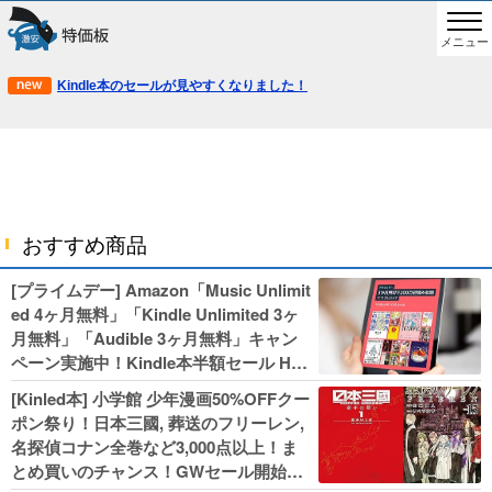
メニュー
Kindle本のセールが見やすくなりました！
おすすめ商品
[プライムデー] Amazon「Music Unlimit
ed 4ヶ月無料」「Kindle Unlimited 3ヶ
月無料」「Audible 3ヶ月無料」キャン
ペーン実施中！Kindle本半額セール HU
NTER×HUNTERなど集英社、無職転生,
[Kinled本] 小学館 少年漫画50%OFFクー
幼女戦記などKADOKAWA、キャプテン
ポン祭り！日本三國, 葬送のフリーレン,
翼100円セールも！
名探偵コナン全巻など3,000点以上！ま
とめ買いのチャンス！GWセール開始！