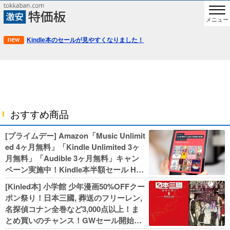
メニュー
Kindle本のセールが見やすくなりました！
おすすめ商品
[プライムデー] Amazon「Music Unlimit
ed 4ヶ月無料」「Kindle Unlimited 3ヶ
月無料」「Audible 3ヶ月無料」キャン
ペーン実施中！Kindle本半額セール HU
NTER×HUNTERなど集英社、無職転生,
[Kinled本] 小学館 少年漫画50%OFFクー
幼女戦記などKADOKAWA、キャプテン
ポン祭り！日本三國, 葬送のフリーレン,
翼100円セールも！
名探偵コナン全巻など3,000点以上！ま
とめ買いのチャンス！GWセール開始！