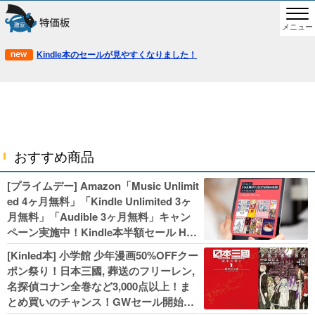
メニュー
Kindle本のセールが見やすくなりました！
おすすめ商品
[プライムデー] Amazon「Music Unlimit
ed 4ヶ月無料」「Kindle Unlimited 3ヶ
月無料」「Audible 3ヶ月無料」キャン
ペーン実施中！Kindle本半額セール HU
NTER×HUNTERなど集英社、無職転生,
[Kinled本] 小学館 少年漫画50%OFFクー
幼女戦記などKADOKAWA、キャプテン
ポン祭り！日本三國, 葬送のフリーレン,
翼100円セールも！
名探偵コナン全巻など3,000点以上！ま
とめ買いのチャンス！GWセール開始！