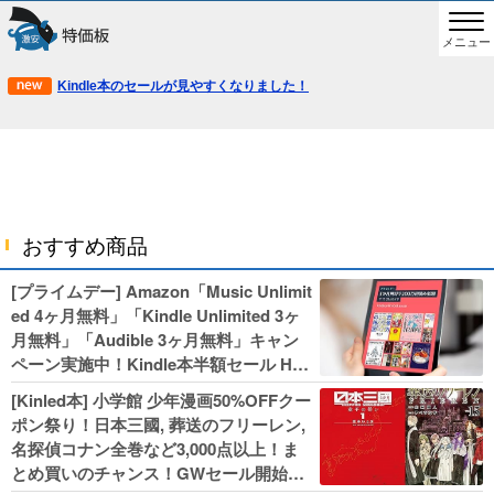
メニュー
Kindle本のセールが見やすくなりました！
おすすめ商品
[プライムデー] Amazon「Music Unlimit
ed 4ヶ月無料」「Kindle Unlimited 3ヶ
月無料」「Audible 3ヶ月無料」キャン
ペーン実施中！Kindle本半額セール HU
NTER×HUNTERなど集英社、無職転生,
[Kinled本] 小学館 少年漫画50%OFFクー
幼女戦記などKADOKAWA、キャプテン
ポン祭り！日本三國, 葬送のフリーレン,
翼100円セールも！
名探偵コナン全巻など3,000点以上！ま
とめ買いのチャンス！GWセール開始！