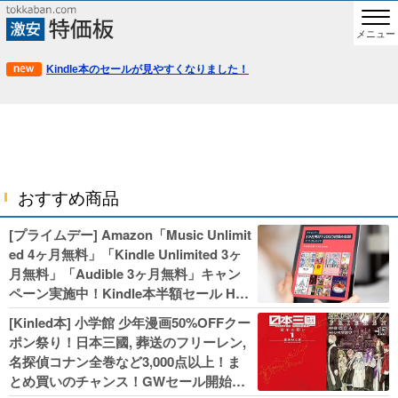
メニュー
Kindle本のセールが見やすくなりました！
おすすめ商品
[プライムデー] Amazon「Music Unlimit
ed 4ヶ月無料」「Kindle Unlimited 3ヶ
月無料」「Audible 3ヶ月無料」キャン
ペーン実施中！Kindle本半額セール HU
NTER×HUNTERなど集英社、無職転生,
[Kinled本] 小学館 少年漫画50%OFFクー
幼女戦記などKADOKAWA、キャプテン
ポン祭り！日本三國, 葬送のフリーレン,
翼100円セールも！
名探偵コナン全巻など3,000点以上！ま
とめ買いのチャンス！GWセール開始！