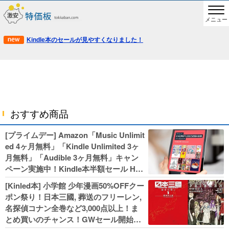
メニュー
Kindle本のセールが見やすくなりました！
おすすめ商品
[プライムデー] Amazon「Music Unlimit
ed 4ヶ月無料」「Kindle Unlimited 3ヶ
月無料」「Audible 3ヶ月無料」キャン
ペーン実施中！Kindle本半額セール HU
NTER×HUNTERなど集英社、無職転生,
[Kinled本] 小学館 少年漫画50%OFFクー
幼女戦記などKADOKAWA、キャプテン
ポン祭り！日本三國, 葬送のフリーレン,
翼100円セールも！
名探偵コナン全巻など3,000点以上！ま
とめ買いのチャンス！GWセール開始！