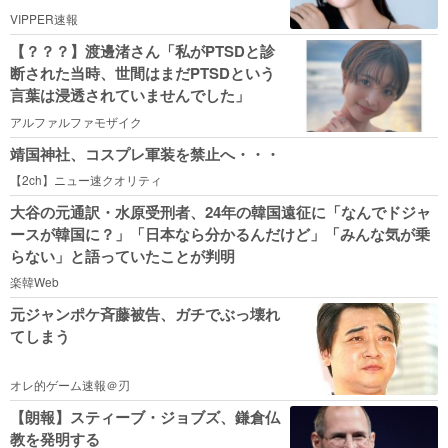
VIPPER速報
【？？？】渡邊渚さん「私がPTSDと診
断された当時、世間はまだPTSDという
言葉は浸透されていませんでした」
アルファルファモザイク
靖国神社、コスプレ軍装を禁止へ・・・
【2ch】ニュー速クオリティ
大谷の元通訳・水原受刑者、24年の韓国遠征に「なんでドジャ
ースが韓国に？」「日本なら分かるんだけど」「みんな気が乗
らない」と語っていたことが判明
楽韓Web
元ジャンポケ斉藤被告、ガチでぶっ壊れ
てしまう
オレ的ゲーム速報＠刃
【朗報】スティーブ・ジョブズ、鎌倉仏
教を発明する