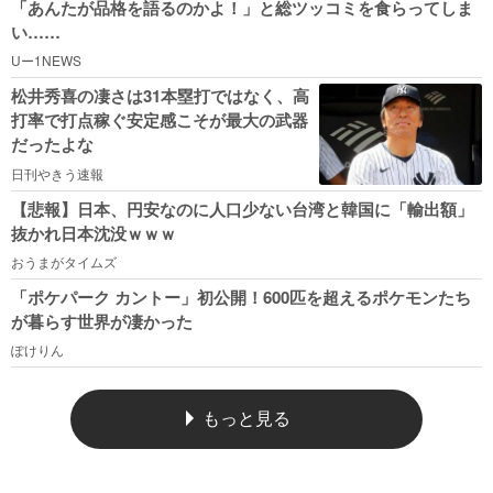
「あんたが品格を語るのかよ！」と総ツッコミを食らってしま
い……
Uー1NEWS
松井秀喜の凄さは31本塁打ではなく、高
打率で打点稼ぐ安定感こそが最大の武器
だったよな
日刊やきう速報
【悲報】日本、円安なのに人口少ない台湾と韓国に「輸出額」
抜かれ日本沈没ｗｗｗ
おうまがタイムズ
「ポケパーク カントー」初公開！600匹を超えるポケモンたち
が暮らす世界が凄かった
ぽけりん
もっと見る