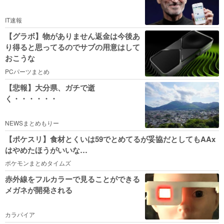
IT速報
【グラボ】物がありません返金は今後あ
り得ると思ってるのでサブの用意はして
おこうな
PCパーツまとめ
【悲報】大分県、ガチで逝
く・・・・・・
NEWSまとめもりー
【ポケスリ】食材とくいは59でとめてるが妥協だとしてもAAx
はやめたほうがいいな…
ポケモンまとめタイムズ
赤外線をフルカラーで見ることができる
メガネが開発される
カラパイア