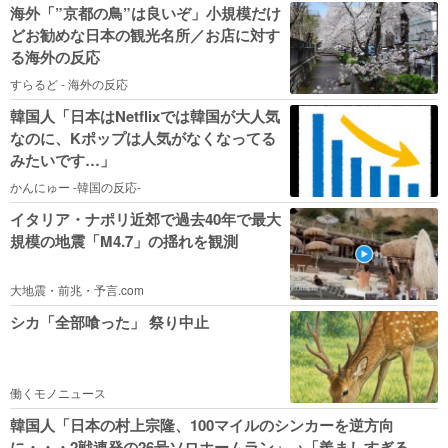
海外「”京都の鳥”は良いぞ」小規模だけ
どお勧めな日本の観光名所／お店に対す
る海外の反応
すらるど - 海外の反応
韓国人「日本はNetflixでは韓国が大人気
なのに、Kポップは人気がなくなってる
みたいです…」
かんにゅー -韓国の反応-
イタリア・ナポリ近郊で過去40年で最大
規模の地震「M4.7」の揺れを観測
大地震・前兆・予言.com
シカ「全部喰った」 祭り中止
働くモノニュース
韓国人「日本の村上宗隆、100マイルのシンカーを逆方向
に・・・2戦連発の26号ソロホームラン」→「羨ましすぎる