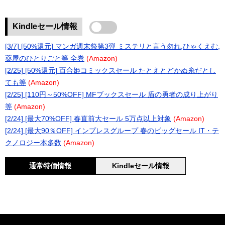
Kindleセール情報
[3/7] [50%還元] マンガ週末祭第3弾 ミステリと言う勿れ,ひゃくえむ,
薬屋のひとりごと等 全巻
(Amazon)
[2/25] [50%還元] 百合姫コミックスセール たとえとどかぬ糸だとし
ても等
(Amazon)
[2/25] [110円～50%OFF] MFブックスセール 盾の勇者の成り上がり
等
(Amazon)
[2/24] [最大70%OFF] 春直前大セール 5万点以上対象
(Amazon)
[2/24] [最大90％OFF] インプレスグループ 春のビッグセール IT・テ
クノロジー本多数
(Amazon)
通常特価情報
Kindleセール情報