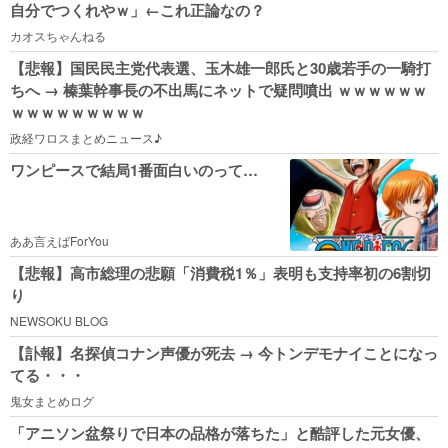
自分でつくれやｗ」←これ正論なの？
カオスちゃんねる
【悲報】国民民主党代表選、玉木雄一郎氏と30歳若手の一騎打
ちへ → 榛葉幹事長の不出馬にネットで疑問噴出 ｗｗｗｗｗｗ
ｗｗｗｗｗｗｗｗｗ
政経ワロスまとめニュース♪
ワンピースで結局1番面白いのって…
ああ言えばForYou
【悲報】高市総理の悲願「消費税1％」表明も支持率初の6割切
り
NEWSOKU BLOG
【訃報】名探偵コナン声優が死去 → 今トンデモナイことになっ
てる・・・
鬼女まとめログ
「アニソン盆祭りで日本の品格が落ちた」と酷評した元女優、