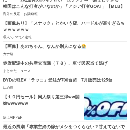
韓国はこんな打者がいなのか」「アジア打者GOAT」【MLB】
海外の反応 お隣速報
【画像あり】「スナック」とかいう店、ハードルが高すぎるｗ
ｗｗｗｗｗｗ
暇人＼(^o^)／速報
【画像】あのちゃん、なんか別人になる
カナ速
赤旗配達中の共産党市議（７８）、車で民家当て逃げ
まとめたニュース
BYDの軽EV「ラッコ」受注が700台超 7月販売は125台
ゆめ痛
【１０円セール】同人祭り第三弾ww開
始wwwwww
妹はVIPPER
最近の風潮「専業主婦の嫁がメシをつくらない？甘えてないで