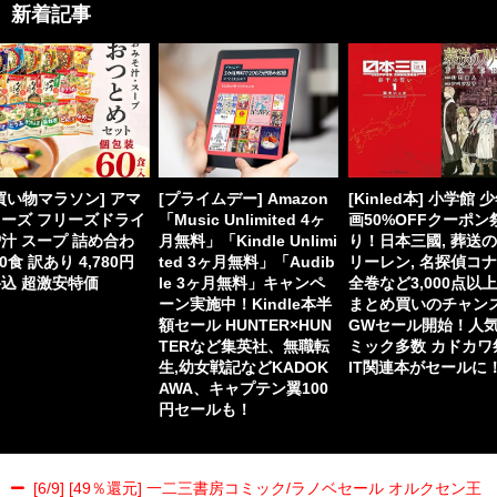
新着記事
買い物マラソン] アマ
[プライムデー] Amazon
[Kinled本] 小学館 
ーズ フリーズドライ
「Music Unlimited 4ヶ
画50%OFFクーポン
汁 スープ 詰め合わ
月無料」「Kindle Unlimi
り！日本三國, 葬送
60食 訳あり 4,780円
ted 3ヶ月無料」「Audib
リーレン, 名探偵コ
込 超激安特価
le 3ヶ月無料」キャンペ
全巻など3,000点以
ーン実施中！Kindle本半
まとめ買いのチャン
額セール HUNTER×HUN
GWセール開始！人
TERなど集英社、無職転
ミック多数 カドカワ
生,幼女戦記などKADOK
IT関連本がセールに
AWA、キャプテン翼100
円セールも！
[6/9] [49％還元] 一二三書房コミック/ラノベセール オルクセン王