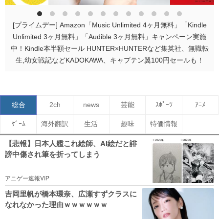
[プライムデー] Amazon「Music Unlimited 4ヶ月無料」「Kindle
Unlimited 3ヶ月無料」「Audible 3ヶ月無料」キャンペーン実施
中！Kindle本半額セール HUNTER×HUNTERなど集英社、無職転
生,幼女戦記などKADOKAWA、キャプテン翼100円セールも！
総合
2ch
news
芸能
ｽﾎﾟｰﾂ
ｱﾆﾒ
ｹﾞｰﾑ
海外翻訳
生活
趣味
特価情報
【悲報】日本人艦これ絵師、AI絵だと誹
謗中傷され筆を折ってしまう
アニゲー速報VIP
吉岡里帆が橋本環奈、広瀬すずクラスに
なれなかった理由ｗｗｗｗｗｗ