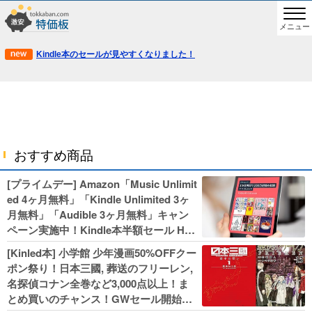
メニュー
Kindle本のセールが見やすくなりました！
おすすめ商品
[プライムデー] Amazon「Music Unlimit
ed 4ヶ月無料」「Kindle Unlimited 3ヶ
月無料」「Audible 3ヶ月無料」キャン
ペーン実施中！Kindle本半額セール HU
NTER×HUNTERなど集英社、無職転生,
[Kinled本] 小学館 少年漫画50%OFFクー
幼女戦記などKADOKAWA、キャプテン
ポン祭り！日本三國, 葬送のフリーレン,
翼100円セールも！
名探偵コナン全巻など3,000点以上！ま
とめ買いのチャンス！GWセール開始！