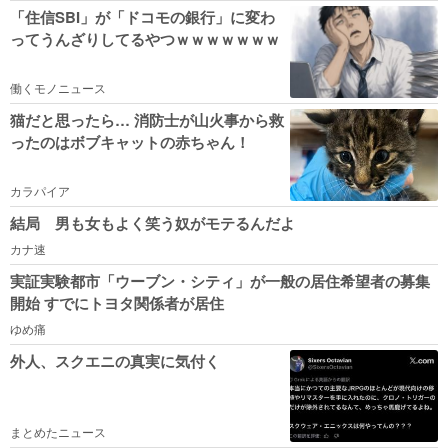
「住信SBI」が「ドコモの銀行」に変わ
ってうんざりしてるやつｗｗｗｗｗｗｗ
働くモノニュース
猫だと思ったら… 消防士が山火事から救
ったのはボブキャットの赤ちゃん！
カラパイア
結局 男も女もよく笑う奴がモテるんだよ
カナ速
実証実験都市「ウーブン・シティ」が一般の居住希望者の募集
開始 すでにトヨタ関係者が居住
ゆめ痛
外人、スクエニの真実に気付く
まとめたニュース