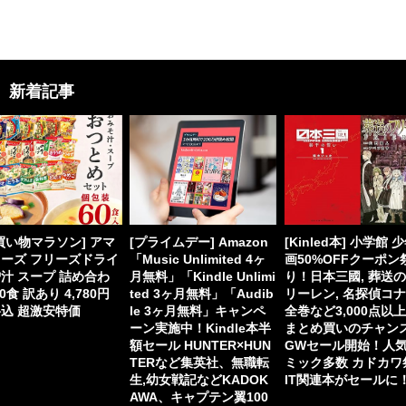
新着記事
買い物マラソン] アマ
[プライムデー] Amazon
[Kinled本] 小学館 
ーズ フリーズドライ
「Music Unlimited 4ヶ
画50%OFFクーポン
汁 スープ 詰め合わ
月無料」「Kindle Unlimi
り！日本三國, 葬送
60食 訳あり 4,780円
ted 3ヶ月無料」「Audib
リーレン, 名探偵コ
込 超激安特価
le 3ヶ月無料」キャンペ
全巻など3,000点以
ーン実施中！Kindle本半
まとめ買いのチャン
額セール HUNTER×HUN
GWセール開始！人
TERなど集英社、無職転
ミック多数 カドカワ
生,幼女戦記などKADOK
IT関連本がセールに
AWA、キャプテン翼100