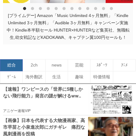
[プライムデー] Amazon「Music Unlimited 4ヶ月無料」「Kindle
Unlimited 3ヶ月無料」「Audible 3ヶ月無料」キャンペーン実施
中！Kindle本半額セール HUNTER×HUNTERなど集英社、無職転
生,幼女戦記などKADOKAWA、キャプテン翼100円セールも！
総合
2ch
news
芸能
ｽﾎﾟｰﾂ
ｱﾆﾒ
ｹﾞｰﾑ
海外翻訳
生活
趣味
特価情報
【速報】ワンピースの「世界に5種しか
ない飛行能力」発言の謎が解けるww..
アニゲー速報VIP
【画像】日本を代表する大物漫画家、高
市早苗と小泉進次郎にガチギレ 痛烈な
風刺漫画を投稿