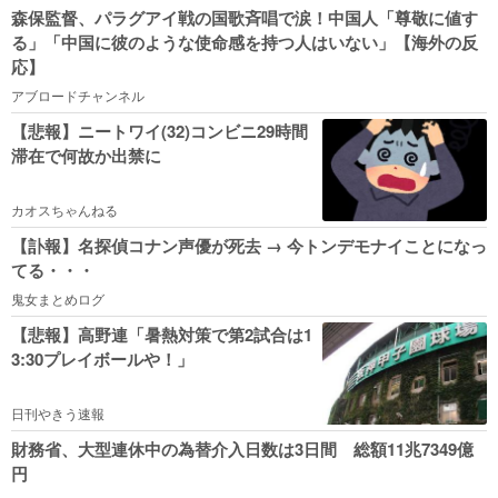
森保監督、パラグアイ戦の国歌斉唱で涙！中国人「尊敬に値す
る」「中国に彼のような使命感を持つ人はいない」【海外の反
応】
アブロードチャンネル
【悲報】ニートワイ(32)コンビニ29時間
滞在で何故か出禁に
カオスちゃんねる
【訃報】名探偵コナン声優が死去 → 今トンデモナイことになっ
てる・・・
鬼女まとめログ
【悲報】高野連「暑熱対策で第2試合は1
3:30プレイボールや！」
日刊やきう速報
財務省、大型連休中の為替介入日数は3日間 総額11兆7349億
円