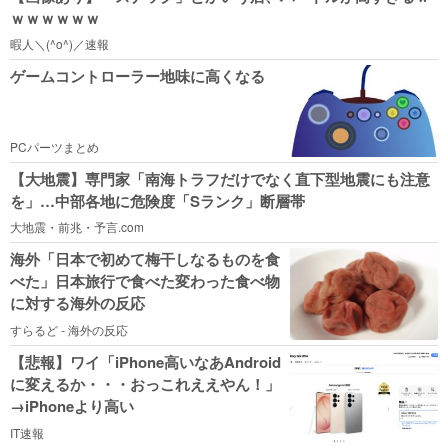
ｗｗｗｗｗｗ
暇人＼(^o^)／速報
ゲームコントローラー地味に高くなる
PCパーツまとめ
【大地震】専門家「南海トラフだけでなく直下型地震にも注意
を」…中部各地に危険度「Sランク」断層帯
大地震・前兆・予言.com
海外「日本で初めて梅干しなるものを食
べた」日本旅行で食べた変わった食べ物
に対する海外の反応
すらるど - 海外の反応
【悲報】ワイ「iPhone高いなあAndroid
に変えるか・・・おっこれええやん！」
→iPhoneより高い
IT速報