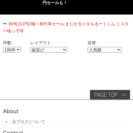
円セールも！
[6/9] [11円] 極！単行本セール まじかる☆タルるートくん,ミスタ
ー味っ子等
件数:
レイアウト:
並替:
About
当ブログについて
Contact