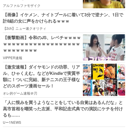
アルファルファモザイク
【画像】イケメン、ナイトプールに着いて3分で逆ナン、1日で
計8組の女に声をかけられるｗｗｗ
【2ch】ニュー速クオリティ
【衝撃動画】令和のJS、レベチｗｗｗｗ
ｗｗｗｗｗｗｗｗｗｗｗｗｗｗｗｗｗｗ
ｗｗｗｗｗｗｗｗ
VIPPER速報
【激安速報】ダイヤモンドの功罪、リア
ル、ひゃくえむ。などがKindleで実質半
額に！ついに完結、新テニスの王子様な
どのスポーツ漫画セール！
オレ的ゲーム速報＠刃
「人に恨みを買うようなことをしている自覚はあるんだな」と
高市首相を嘲笑った左派、平和記念式典での演説にケチを付け
るも……
Uー1NEWS