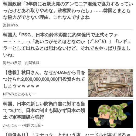
韓国政府「3年前に石炭火発のアンモニア混焼で協力するってい
ったけどあれ取りやめな。政権変わったし」……韓国とまとも
な協力ができない理由、これなんですよね
楽韓Web
韓国人「PSG、日本の鈴木彩艶に約60億円で正式オファ
ー・・・」→「あいつがそれほどなのか（ﾌﾞﾙﾌﾞﾙ）」「レギュ
ラーとして出れるとは思わないけど、それでもやっぱり羨まし
いね」
海外の反応 お隣速報
【悲報】秋田さん、なぜかUAEから目を
つけられ2,000,000,000,000円投資されて
しまうｗｗｗｗｗ
NEWSまとめもりー
韓国、日本の新しい防衛白書に対する当
てつけで、日本の制止も聞かず日本の領
土で軍事訓練を強行
かんにゅー -韓国の反応-
【画像あり】「スナック」とかいう店、ハードルが高すぎるｗ