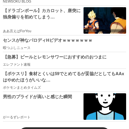
NEWSOKU BLOG
【ドラゴンボール】カカロット、唐突に
独身煽りを初めてしまう…
ああ言えばForYou
センスが神なパロディHビデオｗｗｗｗｗｗｗ
暇つぶしニュース
【急募】ビールとレモンサワーにおすすめのおつまに
エレファント速報
【ポケスリ】食材とくいは59でとめてるが妥協だとしてもAAx
はやめたほうがいいな…
ポケモンまとめタイムズ
男性のプライドが高いと感じた瞬間
がーるずレポート