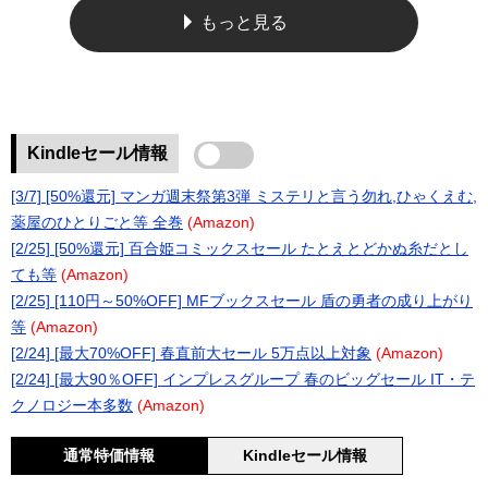
もっと見る
Kindleセール情報
[3/7] [50%還元] マンガ週末祭第3弾 ミステリと言う勿れ,ひゃくえむ,
薬屋のひとりごと等 全巻
(Amazon)
[2/25] [50%還元] 百合姫コミックスセール たとえとどかぬ糸だとし
ても等
(Amazon)
[2/25] [110円～50%OFF] MFブックスセール 盾の勇者の成り上がり
等
(Amazon)
[2/24] [最大70%OFF] 春直前大セール 5万点以上対象
(Amazon)
[2/24] [最大90％OFF] インプレスグループ 春のビッグセール IT・テ
クノロジー本多数
(Amazon)
通常特価情報
Kindleセール情報