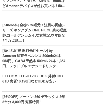
タブレット、Fire TV、Kindle、Echoな
どAmazonデバイスが超お買い得！50%
還元！Kindle本 新生活フェアなど！
[Kindle本] 全巻50%還元！注目の長編シ
リーズ キングダム,ONE PIECE,終の退魔
師,ゴールデンカムイ,幼女戦記,ウマ娘な
ど1万点以上！
[新生活応援 飲料先行セール] by
Amazon 緑茶ラベルレス 500mlx24本
954円、GABA天然水 500ml×24本 1,354
円、レッドブル エナジードリンク
250mlx24本 3,412円、い･ろ･は･す 2L×8
ELECOM ELD-HTV060UBK 外付HDD
本 846円など飲料セール
6TB 実質16,190円などHDDが安い
[86%OFF] ノートン 360 デラックス 3年
3台分 3,000円 究極特価！