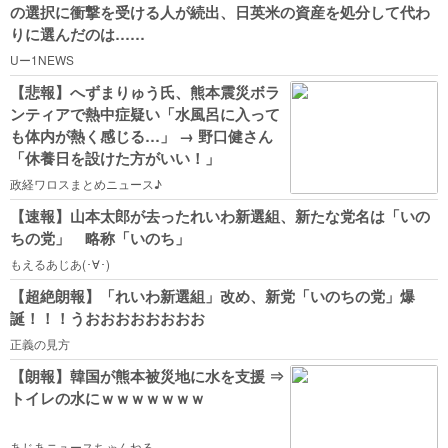
の選択に衝撃を受ける人が続出、日英米の資産を処分して代わ
りに選んだのは……
Uー1NEWS
【悲報】へずまりゅう氏、熊本震災ボラ
ンティアで熱中症疑い「水風呂に入って
も体内が熱く感じる…」 → 野口健さん
「休養日を設けた方がいい！」
政経ワロスまとめニュース♪
【速報】山本太郎が去ったれいわ新選組、新たな党名は「いの
ちの党」 略称「いのち」
もえるあじあ(･∀･)
【超絶朗報】「れいわ新選組」改め、新党「いのちの党」爆
誕！！！うおおおおおおおお
正義の見方
【朗報】韓国が熊本被災地に水を支援 ⇒
トイレの水にｗｗｗｗｗｗｗ
あじあニュースちゃんねる