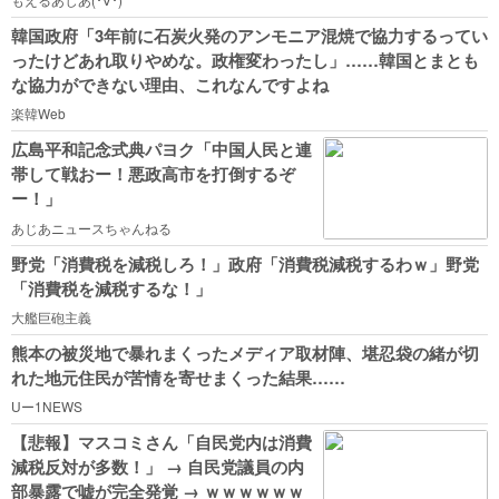
韓国政府「3年前に石炭火発のアンモニア混焼で協力するってい
ったけどあれ取りやめな。政権変わったし」……韓国とまとも
な協力ができない理由、これなんですよね
楽韓Web
広島平和記念式典パヨク「中国人民と連
帯して戦おー！悪政高市を打倒するぞ
ー！」
あじあニュースちゃんねる
野党「消費税を減税しろ！」政府「消費税減税するわｗ」野党
「消費税を減税するな！」
大艦巨砲主義
熊本の被災地で暴れまくったメディア取材陣、堪忍袋の緒が切
れた地元住民が苦情を寄せまくった結果……
Uー1NEWS
【悲報】マスコミさん「自民党内は消費
減税反対が多数！」 → 自民党議員の内
部暴露で嘘が完全発覚 → ｗｗｗｗｗｗ