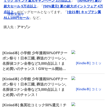
ミック ポイント還元キャンペーン 3万点以上
」「
[50%OFF] 夏の
超大セール 5万点以上
」「
[50%還元] 夏の超大ポイントフェア 4万
点以上
」がビッグセールとなってます。「
[全21巻] キャプテン翼
ALL100円セール
」など。
購入先：
アマゾン
[Kinled本] 小学館 少年漫画50%OFFクー
ポン祭り！日本三國, 葬送のフリーレン,
名探偵コナン全巻など3,000点以上！ま
とめ買いのチャンス！GWセール開始！
人気コミック多数 カドカワ祭やIT関連本
[Kinled本] 小学館 少年漫画50%OFFクー
がセールに！
ポン祭り！日本三國, 葬送のフリーレン,
名探偵コナン全巻など3,000点以上！ま
とめ買いのチャンス！
[Kinled本] 集英社コミック50%還元！チ