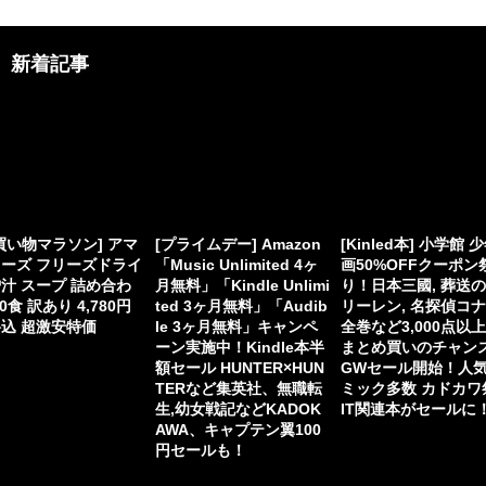
新着記事
買い物マラソン] アマ
[プライムデー] Amazon
[Kinled本] 小学館 
ーズ フリーズドライ
「Music Unlimited 4ヶ
画50%OFFクーポン
汁 スープ 詰め合わ
月無料」「Kindle Unlimi
り！日本三國, 葬送
60食 訳あり 4,780円
ted 3ヶ月無料」「Audib
リーレン, 名探偵コ
込 超激安特価
le 3ヶ月無料」キャンペ
全巻など3,000点以
ーン実施中！Kindle本半
まとめ買いのチャン
額セール HUNTER×HUN
GWセール開始！人
TERなど集英社、無職転
ミック多数 カドカワ
生,幼女戦記などKADOK
IT関連本がセールに
AWA、キャプテン翼100
円セールも！