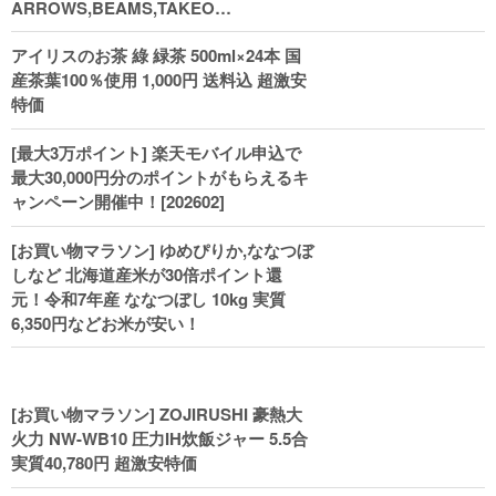
ARROWS,BEAMS,TAKEO
KIKUCHI,COACH,MICHAEL KORSなど
アイリスのお茶 綠 緑茶 500ml×24本 国
(202602)
産茶葉100％使用 1,000円 送料込 超激安
特価
[最大3万ポイント] 楽天モバイル申込で
最大30,000円分のポイントがもらえるキ
ャンペーン開催中！[202602]
[お買い物マラソン] ゆめぴりか,ななつぼ
しなど 北海道産米が30倍ポイント還
元！令和7年産 ななつぼし 10kg 実質
6,350円などお米が安い！
[お買い物マラソン] ZOJIRUSHI 豪熱大
火力 NW-WB10 圧力IH炊飯ジャー 5.5合
実質40,780円 超激安特価