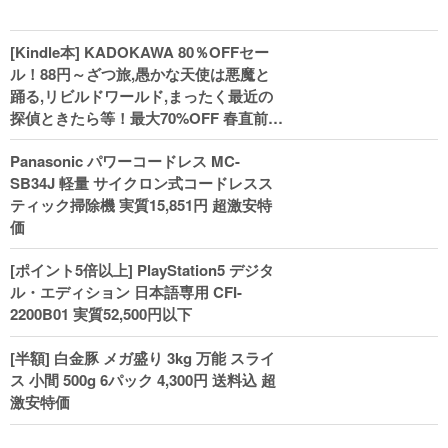
[Kindle本] KADOKAWA 80％OFFセー
ル！88円～ざつ旅,愚かな天使は悪魔と
踊る,リビルドワールド,まったく最近の
探偵ときたら等！最大70%OFF 春直前大
セール開始、実用本・小説などがセー
Panasonic パワーコードレス MC-
ル！
SB34J 軽量 サイクロン式コードレスス
ティック掃除機 実質15,851円 超激安特
価
[ポイント5倍以上] PlayStation5 デジタ
ル・エディション 日本語専用 CFI-
2200B01 実質52,500円以下
[半額] 白金豚 メガ盛り 3kg 万能 スライ
ス 小間 500g 6パック 4,300円 送料込 超
激安特価