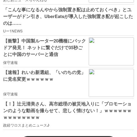
「こんな事になるんやから強制置き配は止めておくべき」とユ
ーザーがドン引き、UberEatsが導入した強制置き配が起こした
のは……
Uー1NEWS
【衝撃】中国製ルーター20機種にバック
ドア発見！ ネットに繋ぐだけで35秒ご
とに中国のサーバーと通信
保守速報
【速報】れいわ新選組、「いのちの党」
に党名変更ｗｗｗｗｗｗ
保守速報
【！】辻元清美さん、高市総理の被災地入りに「プロモーショ
ンのような動画を撮らせて、悲しく情けない！」ｗｗｗｗｗｗ
ｗｗｗｗｗｗｗｗ
政経ワロスまとめニュース♪