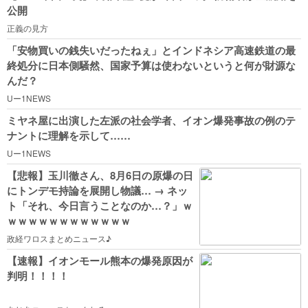
公開
正義の見方
「安物買いの銭失いだったねぇ」とインドネシア高速鉄道の最
終処分に日本側騒然、国家予算は使わないというと何が財源な
んだ？
Uー1NEWS
ミヤネ屋に出演した左派の社会学者、イオン爆発事故の例のテ
ナントに理解を示して……
Uー1NEWS
【悲報】玉川徹さん、8月6日の原爆の日
にトンデモ持論を展開し物議… → ネッ
ト「それ、今日言うことなのか…？」ｗ
ｗｗｗｗｗｗｗｗｗｗｗｗ
政経ワロスまとめニュース♪
【速報】イオンモール熊本の爆発原因が
判明！！！！