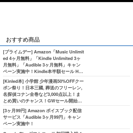
おすすめ商品
[プライムデー] Amazon「Music Unlimit
ed 4ヶ月無料」「Kindle Unlimited 3ヶ
月無料」「Audible 3ヶ月無料」キャン
ペーン実施中！Kindle本半額セール HU
NTER×HUNTERなど集英社、無職転生,
[Kinled本] 小学館 少年漫画50%OFFクー
幼女戦記などKADOKAWA、キャプテン
ポン祭り！日本三國, 葬送のフリーレン,
翼100円セールも！
名探偵コナン全巻など3,000点以上！ま
とめ買いのチャンス！GWセール開始！
人気コミック多数 カドカワ祭やIT関連本
[3ヶ月99円] Amazon ボイスブック配信
がセールに！
サービス「Audible 3ヶ月99円」キャン
ペーン実施中！