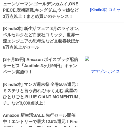
ェーンソーマン.ゴールデンカムイ,ONE
PIECE,呪術廻戦,キングダム,ウマ娘など
3万点以上！まとめ買いのチャンス！
[Kindle本] 新生活フェア 3月のライオン,
ベルセルクなど白泉社コミック、世界一
流エンジニアの思考法など文藝春秋ほか
6万点以上がセール
[3ヶ月99円] Amazon ボイスブック配信
サービス「Audible 3ヶ月99円」キャン
ペーン実施中！
[Kindle本] マンガ週末祭 全巻50%還元！
ミステリと言う勿れ,ひゃくえむ,薬屋の
ひとりごと,BLUE GIANT MOMENTUM,
チ。など3,000点以上！
Amazon 新生活SALE 先行セール開催
中！エントリーで最大12.5%還元！Fire