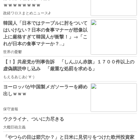
ｗｗｗｗｗｗｗｗ
政経ワロスまとめニュース♪
韓国人「日本ではテーブルに肘をついて
はいけない？日本の食事マナーが想像以
上に厳格すぎて韓国人が衝撃！」→「こ
れが日本の食事マナーか？‥」
世界の憂鬱
【！】共産党が刑事告訴 「しんぶん赤旗」１７００件以上の
虚偽購読申し込み 「厳重な処罰を求める」
もえるあじあ(･∀･)
ヨーロッパが中国製メガソーラーを締め
出しｗｗｗ
保守速報
ウクライナ、ついに力尽きる
大艦巨砲主義
「やつらの目は節穴か？」と日米に見切りをつけた欧州投資家