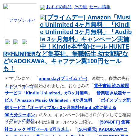
おすすめ商品
,
その他
,
セール情報
[プライムデー] Amazon「Musi
c Unlimited 4ヶ月無料」「Kindl
e Unlimited 3ヶ月無料」「Audib
le 3ヶ月無料」キャンペーン実施
中！Kindle本半額セール HUNTE
R×HUNTERなど集英社、無職転生,幼女戦記な
どKADOKAWA、キャプテン翼100円セール
も！
アマゾンにて、「
prime day(プライムデー)
」連動で、多数の先行
キャンペーンが開始されました。おなじみの「
電子書籍 読み放題
サービス「Kindle Unlimited」が3ヶ月無料
」「
音楽聴き放題サー
ビス「Amazon Music Unlimited」4か月無料
」「
ボイスブック配
信サービス「オーディブル」3ヶ月無料+Kindle本に使える
00円分クーポン
」の3つ。キャンペーン詳細はログインしてご確認
ください。Kindle本は注目セール4つをご紹介。「
[50%OFF] 集英
社コミック 半額セール 3万点以上
」「
[50%還元] KADOKAWAコ