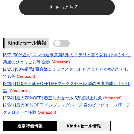
もっと見る
Kindleセール情報
[3/7] [50%還元] マンガ週末祭第3弾 ミステリと言う勿れ,ひゃくえむ,
薬屋のひとりごと等 全巻
(Amazon)
[2/25] [50%還元] 百合姫コミックスセール たとえとどかぬ糸だとし
ても等
(Amazon)
[2/25] [110円～50%OFF] MFブックスセール 盾の勇者の成り上がり
等
(Amazon)
[2/24] [最大70%OFF] 春直前大セール 5万点以上対象
(Amazon)
[2/24] [最大90％OFF] インプレスグループ 春のビッグセール IT・テ
クノロジー本多数
(Amazon)
通常特価情報
Kindleセール情報