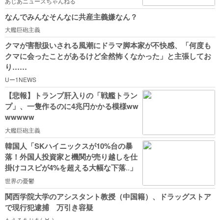
あじあニュースちゃんねる
なんでみんなそんなに共産主義嫌なん？
大艦巨砲主義
クマが害獣扱いされる風潮にドラマ脚本家が不快感、「何度も
クマに会ったことがあるけど全然怖くなかった」と主張してお
り……
Uー1NEWS
【悲報】トランプ肝入りの「戦艦トラン
プ」、一隻作るのに4兆円かかる模様ww
wwwww
大艦巨砲主義
韓国人「SKハイニックスが10%台の暴
落！外国人投資家と機関が売り越しを仕
掛けコスピが4%を超える大幅な下落‥」
世界の憂鬱
関西学院大学のアシスタント教授（中国籍）、ドラッグストア
で現行犯逮捕 万引き容疑
もえるあじあ(･∀･)