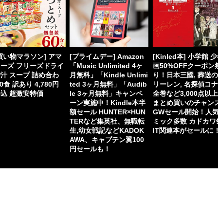
買い物マラソン] アマ
[プライムデー] Amazon
[Kinled本] 小学館 
ーズ フリーズドライ
「Music Unlimited 4ヶ
画50%OFFクーポン
汁 スープ 詰め合わ
月無料」「Kindle Unlimi
り！日本三國, 葬送
60食 訳あり 4,780円
ted 3ヶ月無料」「Audib
リーレン, 名探偵コ
込 超激安特価
le 3ヶ月無料」キャンペ
全巻など3,000点以
ーン実施中！Kindle本半
まとめ買いのチャン
額セール HUNTER×HUN
GWセール開始！人
TERなど集英社、無職転
ミック多数 カドカワ
生,幼女戦記などKADOK
IT関連本がセールに
AWA、キャプテン翼100
円セールも！