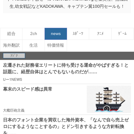
生,幼女戦記などKADOKAWA、キャプテン翼100円セールも！
総合
2ch
news
ｽﾎﾟｰﾂ
ｱﾆﾒ
ｹﾞｰﾑ
海外翻訳
生活
特価情報
ｱｼﾞｱ
左遷された財務省エリートに待ち受ける運命がやばすぎる！と
話題に、経歴自体はとんでもないものだが……
Uー1NEWS
幕末のスピード感は異常
大艦巨砲主義
日本のフォント企業を買収した海外資本、「なんで自ら売上ゼ
ロにするようなことするの」とドン引きするような方針転換
を……