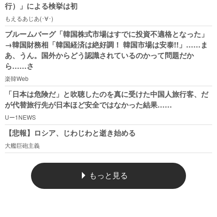
行）」による検挙は初
もえるあじあ(･∀･)
ブルームバーグ「韓国株式市場はすでに投資不適格となった」
→韓国財務相「韓国経済は絶好調！ 韓国市場は安泰!!」……ま
あ、うん。国外からどう認識されているのかって問題だか
ら……さ
楽韓Web
「日本は危険だ」と吹聴したのを真に受けた中国人旅行客、だ
が代替旅行先が日本ほど安全ではなかった結果……
Uー1NEWS
【悲報】ロシア、じわじわと逝き始める
大艦巨砲主義
もっと見る