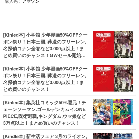
購入先：
アマゾン
[Kinled本] 小学館 少年漫画50%OFFクー
ポン祭り！日本三國, 葬送のフリーレン,
名探偵コナン全巻など3,000点以上！ま
とめ買いのチャンス！GWセール開始！
人気コミック多数 カドカワ祭やIT関連本
[Kinled本] 小学館 少年漫画50%OFFクー
がセールに！
ポン祭り！日本三國, 葬送のフリーレン,
名探偵コナン全巻など3,000点以上！ま
とめ買いのチャンス！
[Kinled本] 集英社コミック50%還元！チ
ェーンソーマン.ゴールデンカムイ,ONE
PIECE,呪術廻戦,キングダム,ウマ娘など
3万点以上！まとめ買いのチャンス！
[Kindle本] 新生活フェア 3月のライオン,