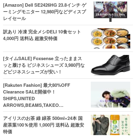
[Amazon] Dell SE2426HG 23.8インチ ゲ
ーミングモニター 12,980円などディスプ
レイセール
訳あり 冷凍 完全メシDELI 10食セット
4,000円 送料込 超激安特価
[タイムSALE] Foxsense 立ったままス
ッと履ける ビジネスシューズ 3,980円な
どビジネスシューズが安い！
[Rakuten Fashion] 最大80%OFF
Clearance SALE開催中！
SHIPS,UNITED
ARROWS,BEAMS,TAKEO
KIKUCHI,COACH,MICHAEL KORSなど
アイリスのお茶 綠 緑茶 500ml×24本 国
(202602)
産茶葉100％使用 1,000円 送料込 超激安
特価