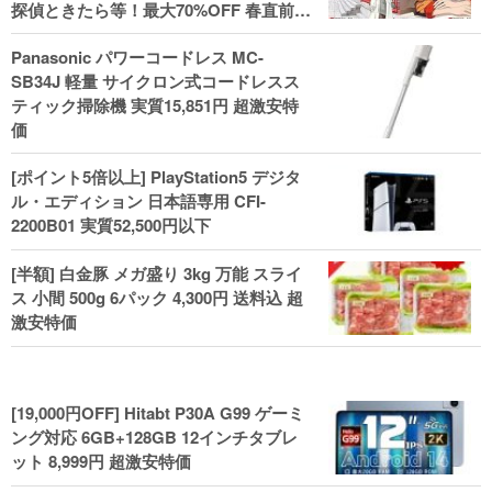
探偵ときたら等！最大70%OFF 春直前大
セール開始、実用本・小説などがセー
Panasonic パワーコードレス MC-
ル！
SB34J 軽量 サイクロン式コードレスス
ティック掃除機 実質15,851円 超激安特
価
[ポイント5倍以上] PlayStation5 デジタ
ル・エディション 日本語専用 CFI-
2200B01 実質52,500円以下
[半額] 白金豚 メガ盛り 3kg 万能 スライ
ス 小間 500g 6パック 4,300円 送料込 超
激安特価
[19,000円OFF] Hitabt P30A G99 ゲーミ
ング対応 6GB+128GB 12インチタブレ
ット 8,999円 超激安特価