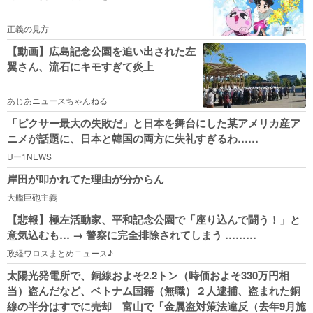
正義の見方
【動画】広島記念公園を追い出された左
翼さん、流石にキモすぎて炎上
あじあニュースちゃんねる
「ピクサー最大の失敗だ」と日本を舞台にした某アメリカ産ア
ニメが話題に、日本と韓国の両方に失礼すぎるわ……
Uー1NEWS
岸田が叩かれてた理由が分からん
大艦巨砲主義
【悲報】極左活動家、平和記念公園で「座り込んで闘う！」と
意気込むも… → 警察に完全排除されてしまう ………
政経ワロスまとめニュース♪
太陽光発電所で、銅線およそ2.2トン（時価およそ330万円相
当）盗んだなど、ベトナム国籍（無職）２人逮捕、盗まれた銅
線の半分はすでに売却 富山で「金属盗対策法違反（去年9月施