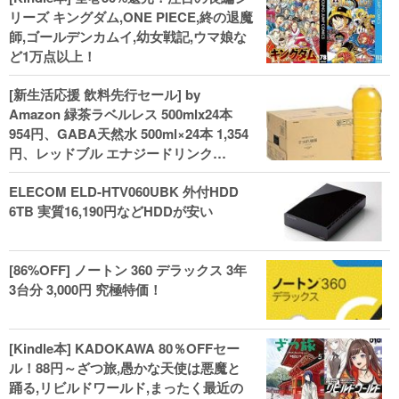
リーズ キングダム,ONE PIECE,終の退魔
師,ゴールデンカムイ,幼女戦記,ウマ娘な
ど1万点以上！
[新生活応援 飲料先行セール] by
Amazon 緑茶ラベルレス 500mlx24本
954円、GABA天然水 500ml×24本 1,354
円、レッドブル エナジードリンク
250mlx24本 3,412円、い･ろ･は･す 2L×8
ELECOM ELD-HTV060UBK 外付HDD
本 846円など飲料セール
6TB 実質16,190円などHDDが安い
[86%OFF] ノートン 360 デラックス 3年
3台分 3,000円 究極特価！
[Kindle本] KADOKAWA 80％OFFセー
ル！88円～ざつ旅,愚かな天使は悪魔と
踊る,リビルドワールド,まったく最近の