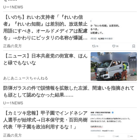
Uー1NEWS
【いのち】れいわ支持者「『れいわ信
者』『れいわ知能』は差別的。放送禁止
用語にすべき。オールドメディアは配慮
を」→かわりにピッタリの名称が爆誕し
てしまうw
正義の見方
【ニュース】日本共産党の街宣車、ほん
と碌でもないな
あじあニュースちゃんねる
防弾ガラスの件で誤情報を拡散した左派、間違いを指摘されて
も頑として認めなかった結果……
Uー1NEWS
【カミツキ悲報】甲子園でインドネシア
人選手が始球式→日本保守党・百田尚樹
代表「甲子園を政治利用するな！」
正義の見方