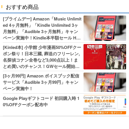
おすすめ商品
[プライムデー] Amazon「Music Unlimit
ed 4ヶ月無料」「Kindle Unlimited 3ヶ
月無料」「Audible 3ヶ月無料」キャン
ペーン実施中！Kindle本半額セール HU
NTER×HUNTERなど集英社、無職転生,
[Kinled本] 小学館 少年漫画50%OFFクー
幼女戦記などKADOKAWA、キャプテン
ポン祭り！日本三國, 葬送のフリーレン,
翼100円セールも！
名探偵コナン全巻など3,000点以上！ま
とめ買いのチャンス！GWセール開始！
人気コミック多数 カドカワ祭やIT関連本
[3ヶ月99円] Amazon ボイスブック配信
がセールに！
サービス「Audible 3ヶ月99円」キャン
ペーン実施中！
Google Playギフトコード 初回購入時 1
0%OFFクーポン配布中