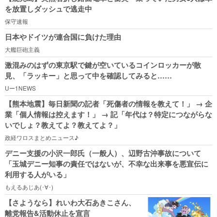
を放置しダッシュで逃走中
保守速報
日本やドイツが連合国に負けた理由
大艦巨砲主義
激混みのはずの東京駅で鍵が空いているコインロッカーが散
見、「ラッキー」と思って中を確認してみると……
Uー1NEWS
【熊本地震】毎日新聞の記者「死傷者の情報を教えて！」 → 企
業「個人情報は控えます！」 → 記「年代は？特定につながらな
いでしょ？教えてよ？教えてよ？」
政経ワロスまとめニュース♪
デニー支援の小沢一郎氏（一般人）、辺野古沖事故について
「玉城デニー知事の責任ではないが、不幸な出来事を悪宣伝に
利用する人がいる」
もえるあじあ(･∀･)
【さようなら】れいわ大石あきこさん、
離党報告&活動休止を宣言