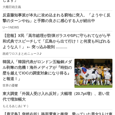
します」
大艦巨砲主義
反斎藤知事派が本丸に攻め込まれる窮地に突入、「ようやく反
撃のターンやね」と手際の良さに感心する人が続出中
Uー1NEWS
【悲報】X民「高市総理が防弾ガラスやSPに守られてながら平
和式典でスピーチして「広島から出て行け！と何度も叫ばれる
ような人！」 ← 突っ込み殺到 ………
政経ワロスまとめニュース♪
韓国人「韓国代表がロンドン五輪銅メダ
ル剥奪の危機！海外メディアが『時効の
壁を越えてIOCの調査対象になり得る』
と報道！」
世界の憂鬱
東大調査「外国人受け入れ反対」大幅増（20.7pt増）、若い世
代で増加幅大
もえるあじあ(･∀･)
【鹿児島】突然右折し路面電車と衝突 乗っていた男女3人は車