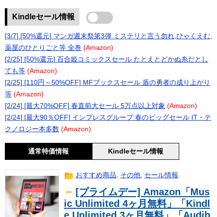
Kindleセール情報
[3/7] [50%還元] マンガ週末祭第3弾 ミステリと言う勿れ,ひゃくえむ,
薬屋のひとりごと等 全巻
(Amazon)
[2/25] [50%還元] 百合姫コミックスセール たとえとどかぬ糸だとし
ても等
(Amazon)
[2/25] [110円～50%OFF] MFブックスセール 盾の勇者の成り上がり
等
(Amazon)
[2/24] [最大70%OFF] 春直前大セール 5万点以上対象
(Amazon)
[2/24] [最大90％OFF] インプレスグループ 春のビッグセール IT・テ
クノロジー本多数
(Amazon)
通常特価情報
Kindleセール情報
おすすめ商品
,
その他
,
セール情報
[プライムデー] Amazon「Mus
ic Unlimited 4ヶ月無料」「Kindl
e Unlimited 3ヶ月無料」「Audib