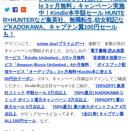
le 3ヶ月無料」キャンペーン実施
中！Kindle本半額セール HUNTE
R×HUNTERなど集英社、無職転生,幼女戦記な
どKADOKAWA、キャプテン翼100円セール
も！
アマゾンにて、「
prime day(プライムデー)
」連動で、多数の先行
キャンペーンが開始されました。おなじみの「
電子書籍 読み放題
サービス「Kindle Unlimited」が3ヶ月無料
」「
音楽聴き放題サー
ビス「Amazon Music Unlimited」4か月無料
」「
ボイスブック配
信サービス「オーディブル」3ヶ月無料+Kindle本に使える
00円分クーポン
」の3つ。キャンペーン詳細はログインしてご確認
ください。Kindle本は注目セール4つをご紹介。「
[50%OFF] 集英
社コミック 半額セール 3万点以上
」「
[50%還元] KADOKAWAコ
ミック ポイント還元キャンペーン 3万点以上
」「
[50%OFF] 夏の
超大セール 5万点以上
」「
[50%還元] 夏の超大ポイントフェア 4万
点以上
」がビッグセールとなってます。「
[全21巻] キャプテン翼
ALL100円セール
」など。