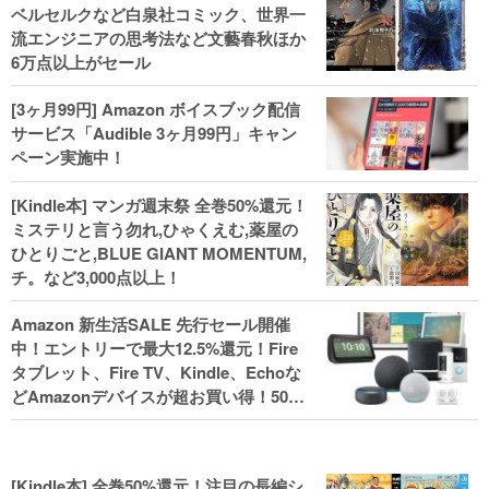
ベルセルクなど白泉社コミック、世界一
流エンジニアの思考法など文藝春秋ほか
6万点以上がセール
[3ヶ月99円] Amazon ボイスブック配信
サービス「Audible 3ヶ月99円」キャン
ペーン実施中！
[Kindle本] マンガ週末祭 全巻50%還元！
ミステリと言う勿れ,ひゃくえむ,薬屋の
ひとりごと,BLUE GIANT MOMENTUM,
チ。など3,000点以上！
Amazon 新生活SALE 先行セール開催
中！エントリーで最大12.5%還元！Fire
タブレット、Fire TV、Kindle、Echoな
どAmazonデバイスが超お買い得！50%
還元！Kindle本 新生活フェアなど！
[Kindle本] 全巻50%還元！注目の長編シ