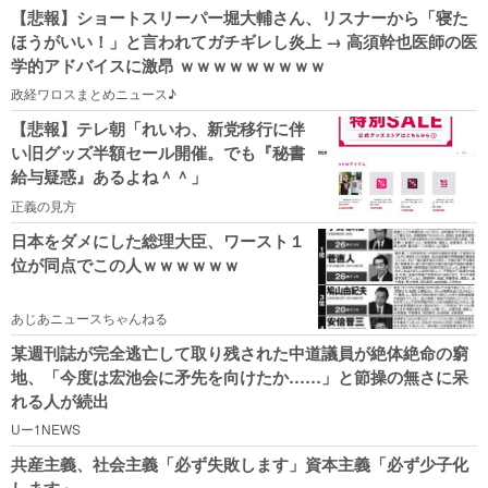
【悲報】ショートスリーパー堀大輔さん、リスナーから「寝た
ほうがいい！」と言われてガチギレし炎上 → 高須幹也医師の医
学的アドバイスに激昂 ｗｗｗｗｗｗｗｗｗ
政経ワロスまとめニュース♪
【悲報】テレ朝「れいわ、新党移行に伴
い旧グッズ半額セール開催。でも『秘書
給与疑惑』あるよね＾＾」
正義の見方
日本をダメにした総理大臣、ワースト１
位が同点でこの人ｗｗｗｗｗｗ
あじあニュースちゃんねる
某週刊誌が完全逃亡して取り残された中道議員が絶体絶命の窮
地、「今度は宏池会に矛先を向けたか……」と節操の無さに呆
れる人が続出
Uー1NEWS
共産主義、社会主義「必ず失敗します」資本主義「必ず少子化