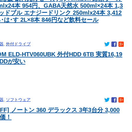
mlx24本 954円、GABA天然水 500ml×24本 1,3
け！」と合図されて困ってしまうドラレコ。
ッドブル エナジードリンク 250mlx24本 3,412
1番気持ちよさそうな件ｗｗｗｗｗｗ
･は･す 2L×8本 846円など飲料セール
ル、レベルが高すぎるｗｗ
うでｗｗｗｗｗｗｗ
、盗塁1，OPS.677、出塁率.283、得点圏.195）
器
,
外付ドライブ
手、滅茶苦茶強そう
M ELD-HTV060UBK 外付HDD 6TB 実質16,19
ンモウ』と読んでいた…←これ実は正解はｗｗｗｗｗｗｗｗ
DDが安い
うなメスガキが見つかるｗｗｗ
ディ～
中国製で使い物にならない・・・ 菓子パン置き場にされてしまう
泉風花さん、スケスケの衣装で広背筋がくっきり
ンモウ』と読んでいた…←これ実は正解はｗｗｗｗｗｗｗｗ
器
,
ソフトウェア
、ビキニで洗車ｗｗ
OFF] ノートン 360 デラックス 3年3台分 3,000
イドル、登場する！！
特価！
ビキニガチでこれだわwwwwwwwwwww
？石塚瑶季のSR配信が決定