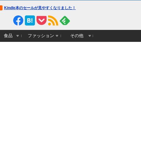
Kindle本のセールが見やすくなりました！
食品
ファッション
その他
画像】本田望結さん、さらに可
【画像】オタクに優しいギャル店
【画像】元美人銀行員、
くなる！
員、発見されてしまう
減量に成功
wwwwwww