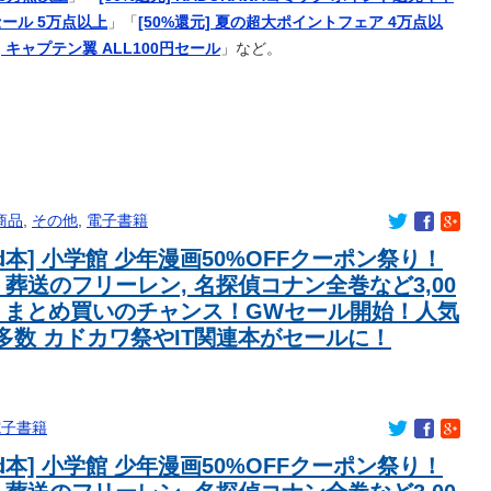
チャ努力して可愛くなった姿をごらん下さい！！
大セール 5万点以上
」「
[50%還元] 夏の超大ポイントフェア 4万点以
] キャプテン翼 ALL100円セール
」など。
いｗｗｗｗｗ
いｗｗｗｗｗ
、謎の安心感がある
てきた美少女がグラビアデビューwwwwwwwww
味このバンドってめちゃくちゃ過小評価されとるよな
商品
,
その他
,
電子書籍
がマイクロビキニ姿で大胆ポーズ
led本] 小学館 少年漫画50%OFFクーポン祭り！
 葬送のフリーレン, 名探偵コナン全巻など3,00
てる女子
！まとめ買いのチャンス！GWセール開始！人気
多数 カドカワ祭やIT関連本がセールに！
チピチな服着るやつ何考えてるんだよ
、謎の安心感がある
年で10年目、PL学園の全生徒数は35人
電子書籍
の子がこちら
led本] 小学館 少年漫画50%OFFクーポン祭り！
界・・・