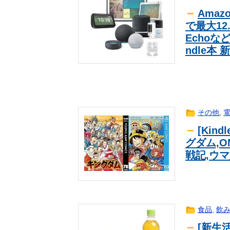
【日向坂46】藤嶌果歩写真集公式、
日向坂
Ama
【日向坂46】三期生LIVE、生配信
日向坂
で最大12.
【画像】藤本美貴（41）さん「交
一般
Echoな
【動画】 見せパン丸出し地下アイ
一般
ndle本
【悲報】篠崎愛さん、プルップルで
一般
専門家「日本車はダサい、見てて恥
一般
一ノ瀬美空ちゃん、大人になる！！
一般
【SNS】小向美奈子さん、Xでかなり攻
一般
その他
,
若林有子アナ 仰向け「車中泊」レ
一般
[Kin
美人アナウンサーの中田有紀さん老
一般
グダム,O
【画像】 後ろ姿の見せパンギャル
一般
戦記,ウ
人生に疲れたから台湾を一周してき
一般
【悲報】松本人志さん、カレー味の柿の
一般
伊藤百花の仕事バンバン取ってくる
一般
う！！【AKB48いともも】
なぜ日本からはマイケル・ジャクソ
一般
食品
,
飲
なぜ日本からはマイケル・ジャクソ
一般
[新生活
【朗報】TikTokさんグラビア業界
一般