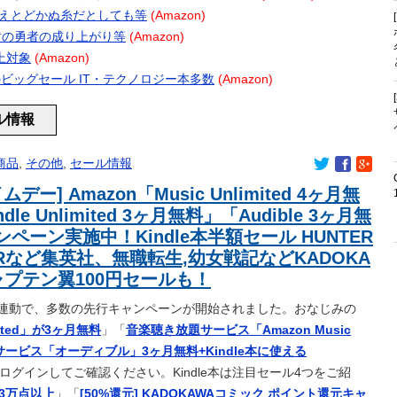
ありがちな事
 たとえとどかぬ糸だとしても等
(Amazon)
る可能性
ール 盾の勇者の成り上がり等
(Amazon)
まーす！！」
以上対象
(Amazon)
凛桜ちゃんワロタｗ【乃木坂46】
プ 春のビッグセール IT・テクノロジー本多数
(Amazon)
儲けてる？
ール情報
害した番組出演者が衝撃告白！
MONTHLYハロ通にアンジュルムの長野桃羽さんが登場！
商品
,
その他
,
セール情報
イク連発なのに日本人涙目の理由がこれｗｗｗｗ
ムデー] Amazon「Music Unlimited 4ヶ月無
」を叩きつけて炎上ｗｗｗｗｗｗｗｗ
dle Unlimited 3ヶ月無料」「Audible 3ヶ月無
…全国のイオンモールでイベント中止相次ぐ 熊本の爆発事故で
ペーン実施中！Kindle本半額セール HUNTER
式、重大告知！
ERなど集英社、無職転生,幼女戦記などKADOKA
ランキングTOP10
ャプテン翼100円セールも！
、５期６期合同ライブをおねだり！！！【乃木坂46】
連動で、多数の先行キャンペーンが開始されました。おなじみの
、５期６期合同ライブをおねだり！！！【乃木坂46】
ited」が3ヶ月無料
」「
音楽聴き放題サービス「Amazon Music
の良さに気づいてしまう！
ービス「オーディブル」3ヶ月無料+Kindle本に使える
…全国のイオンモールでイベント中止相次ぐ 熊本の爆発事故で
ログインしてご確認ください。Kindle本は注目セール4つをご紹
チピチな服着るやつ何考えてるんだよ
 3万点以上
」「
[50%還元] KADOKAWAコミック ポイント還元キャ