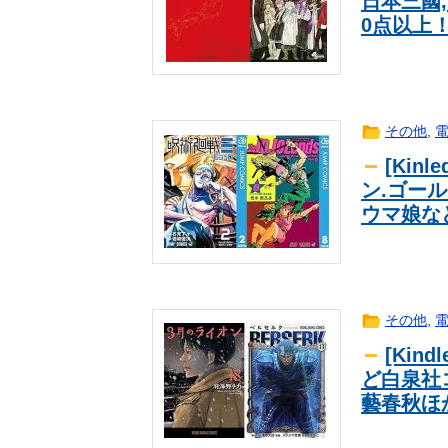
日本三國,
DeNAの快進撃を支える”レイノル
一般
0点以上
ームが一つになっている」
【画像】こういう身体で薄着のピチ
一般
【画像】令和最新版・宇垣美里さん(35
一般
海外「世界で日本を死守するぞ！」
一般
井上清華アナ 透けニットで胸くっ
一般
その他
,
【画像】本田望結ちゃん下から見ても
一般
[Ki
【日向坂46】Zepp Osaka、客
日向坂
ン.ゴール
【当時は･･･】数年前の米、5kg115
一般
ウマ娘な
人生に疲れたから台湾を一周してき
一般
【動画像】上戸彩さん(40)、パン
一般
ベイスターズ 11ー7 タイガース 
一般
【日向坂46】初日から激アツの内容
日向坂
その他
,
【朗報】美人声優の井口裕香さん、
一般
[Kin
【画像】田中沙友利ちゃんが高身長
一般
ど白泉社
【画像】 パッパ「妻と子供と海に来
一般
藝春秋ほ
【実況・雑談用】8/5公式戦 横浜D
一般
今田耕司、レーシックに否定的なワ
一般