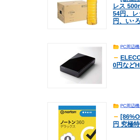
レス 500
【動画】赤信号なのに誘導員に「行
一般
54円、レ
【画像】 こういうエ□いおばさんが
一般
円、い･ろ
【画像】韓国の一般人女性のスタイ
一般
ファミマの「特大増量クレープ」食
一般
【悲報】ベッツ（打率.226、本塁打13
一般
PC周辺機
【画像あり】アメリカの女子陸上選
一般
ELECO
【驚愕】 ３２歳ワイ、文盲を『ブ
一般
0円などH
【悲報】結構ガチ目にお前ら負けそ
一般
【画像】お天気お姉さんの高気圧ボ
一般
【ニュース】 避難所のエアコン、
一般
【画像11枚】美人実力派声優の和
一般
【驚愕】 ３２歳ワイ、文盲を『ブ
一般
PC周辺機
【動画】巨胸グラビアアイドルさん
一般
[86%
君たちが好きそうな顔のグラビアア
一般
円 究極
藤嶌果歩、先行ショットで最も過激な
一般
【日向坂46】あの件は触れるのか…
日向坂