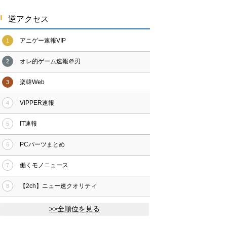
逆アクセス
アニゲー速報VIP
1
オレ的ゲーム速報＠刃
2
楽韓Web
3
VIPPER速報
4
IT速報
5
PCパーツまとめ
6
働くモノニュース
7
【2ch】ニュー速クオリティ
8
>>全順位を見る