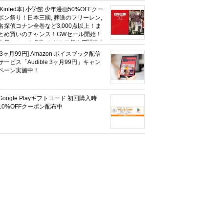
社、無職転生,幼女戦記など
[Kinled本] 小学館 少年漫画50%OFFクー
KADOKAWA、キャプテン翼100円セー
ポン祭り！日本三國, 葬送のフリーレン,
ルも！
名探偵コナン全巻など3,000点以上！ま
とめ買いのチャンス！GWセール開始！
人気コミック多数 カドカワ祭やIT関連本
がセールに！
[3ヶ月99円] Amazon ボイスブック配信
サービス「Audible 3ヶ月99円」キャン
ペーン実施中！
Google Playギフトコード 初回購入時
10%OFFクーポン配布中