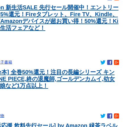
お詫び
zon 新生活SALE 先行セール開催中！エントリー
が決定！
5%還元！Fireタブレット、Fire TV、Kindle、
際相手を選ぶときは顔は二の次、イケメンってつまらない」
どAmazonデバイスが超お買い得！50%還元！Ki
ドルさん、ステージで脱いでしまう
 新生活フェアなど！
草
ずかしい」
！【乃木坂46】
めたポストをしていたwwwwwwwwwwwwwwwwwwwwwwww
電子書籍
ポート！！
dle本] 全巻50%還元！注目の長編シリーズ キン
けすぎませんか？
NE PIECE,終の退魔師,ゴールデンカムイ,幼女
さん、振り向いた結果ｗｗｗｗｗｗ
マ娘など1万点以上！
た
種を販売するwwwwwwwwwwww
DHの営業担当凄くないか？今年のボーナス凄いことになりそ
ンのような世界的アーティストが現れないのか
み物
ンのような世界的アーティストが現れないのか
応援 飲料先行セール] by Amazon 緑茶ラベル
に殴り込み！！