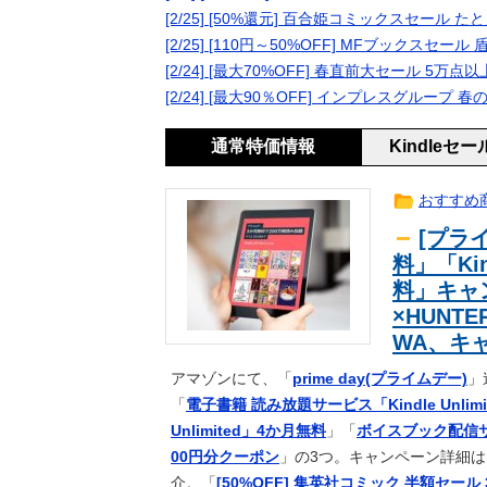
古き良きロールプレイングゲームに
一般
[2/25] [50%還元] 百合姫コミックスセール
【予想】上村麗菜ちゃんが水着にな
一般
[2/25] [110円～50%OFF] MFブックスセ
【画像】銭湯の女性従業員「失礼し
一般
[2/24] [最大70%OFF] 春直前大セール 5万点
ドラマのネタバレを求めてくる長嶋
一般
[2/24] [最大90％OFF] インプレスグルー
【疑問】木村昴って今の声優で一番
一般
通常特価情報
Kindleセ
【速報】 NHKの性被害問題、性加
一般
【画像】週刊ファミ通8/6発売号の
一般
おすすめ
【悲報】2023年、ホラー名作リメ
一般
[プライ
【悲報】 有吉、一般人に「ド正論
一般
料」「Kin
島谷ひとみ、小島よしお、家入レオ
一般
料」キャン
施設点検のため
【日向坂46】月刊ジャイアンツ公
日向坂
×HUNT
【これで決定かな！？】ハロプロ恵体
一般
WA、キ
菅原咲月ちゃんと中西アルノちゃん
一般
アマゾンにて、「
prime day(プライムデー)
」
菅原咲月ちゃんと中西アルノちゃん
一般
「
電子書籍 読み放題サービス「Kindle Unlim
【動画】ワイ、今更「松本いちか」
一般
Unlimited」4か月無料
」「
ボイスブック配信サ
島谷ひとみ、小島よしお、家入レオ
一般
00円分クーポン
」の3つ。キャンペーン詳細は
施設点検のため
【画像】 こういう身体で薄着のピ
一般
介。「
[50%OFF] 集英社コミック 半額セール