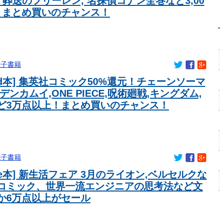
 葬送のフリーレン, 名探偵コナン全巻など3,00
ズ提案の儀式” 決勝2ランの宮下が明かす「儀式を始めてから、チ
！まとめ買いのチャンス！
ピチな服着るやつ何考えてるんだよ
)wwwwww
 日本の消防署を訪れたちびっ子集団が世界をメロメロに
きり！！
電子書籍
豊満wwwwwwwww
nled本] 集英社コミック50%還元！チェーンソーマ
席が想像以上にヤバい…
デンカムイ,ONE PIECE,呪術廻戦,キングダム,
0円wwww
ど3万点以上！まとめ買いのチャンス！
た
パンすぎてノーバン始球式ならず
筒香宮下のHRなど11得点 東7回3失点で試合を作る
！！『三期生LIVE』大阪公演のセトリ・レポまとめ
電子書籍
ちいかわ映画で再注目されるwww
dle本] 新生活フェア 3月のライオン,ベルセルクな
美人お姉さんすぎる問題が発生中！！
コミック、世界一流エンジニアの思考法など文
た」パシャ←想像の200倍は神々しくて草
か6万点以上がセール
eNAベイスターズvs阪神タイガース
ケ「だって眼科行ってみ？ほぼ先生メガネやから」「全員信用し