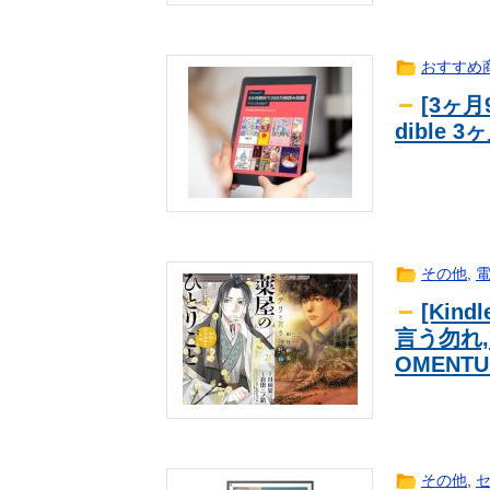
てないやん」
【ワンピース】ゾロ「女だぞ」エネ
一般
ｗ
【朗報】浴衣姿の菅原咲月、ガチで大
一般
おすすめ
【ワンピース】ゾロ「女だぞ」エネ
一般
[3ヶ月
ｗ
【日向坂46】話題のグッズ、案の
日向坂
dible
【画像】今月、誕生日を迎えた佐藤
一般
【画像】正鋳真優ちゃんさんが美少
一般
透け透け！！ 山本里菜アナ【GIF
一般
透け透け！！ 山本里菜アナ【GIF
一般
【画像】こちらが神に選ばれた肉体
一般
その他
,
【議論】一番美味い家系ラーメンっ
一般
[Kin
【東大】 研究室サイトに「六四天
一般
言う勿れ,
波紋
【画像】最新のライザ、まだイケる
一般
OMENT
【東大】 研究室サイトに「六四天
一般
波紋
ピチピチデニムの柴田柚菜ちゃんの
一般
ココリコ遠藤妻「家のエアコン全部
一般
【画像】とんでもない美少女小学生
一般
その他
,