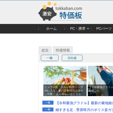
ホーム
PC・携帯
PCパーツ
総合
特価情報
一般
日向坂
リュウジ氏「ダルい料理トップ
【令和最強グラド
10に入る」夏の定番料理は冷や
姫奈さん
し中華 「あり得ないほどダル
い」
【令和最強グラドル】最新の菊地姫
一般
細すぎる足...菅原咲月のポリス姿
一般