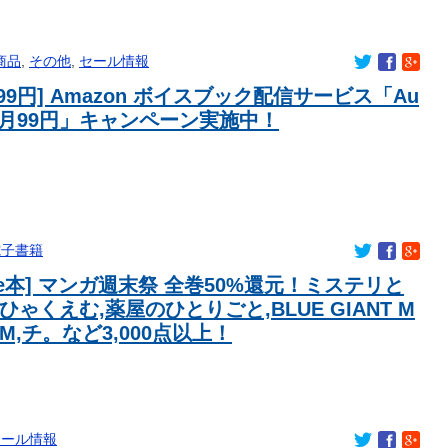
ル「見ればわかる」←ここ好きすぎるｗｗｗｗｗｗｗｗｗｗｗｗ
変なことになってるって...
商品
,
その他
,
セール情報
ル「見ればわかる」←ここ好きすぎるｗｗｗｗｗｗｗｗｗｗｗｗ
99円] Amazon ボイスブック配信サービス「Au
定売り切れ…
 3ヶ月99円」キャンペーン実施中！
美波さんが、大胆イメチェン！？
女すぎる！！！！！
動画あり】
動画あり】
のグラドルの姿ですｗｗｗｗｗ
電子書籍
てどこやと思う？
dle本] マンガ週末祭 全巻50%還元！ミステリと
安門」を埋め込んだ教授を懲戒処分 「中国からの閲覧遮断狙い」で
ひゃくえむ,薬屋のひとりごと,BLUE GIANT M
ｗｗｗｗｗ
UM,チ。など3,000点以上！
安門」を埋め込んだ教授を懲戒処分 「中国からの閲覧遮断狙い」で
下半身、最高だろ
変えたら300万円。高すぎませんか？」
が発見される
セール情報