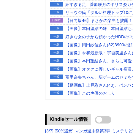
細すぎる足...菅原咲月のポリス姿
一般
リュウジ氏「ダルい料理トップ10
一般
【日向坂46】まさかの楽曲も披露！
日向坂
【画像】本田望結の妹、本田望結ち
一般
好きな女の子から預かったHDDの
一般
【画像】岡田紗佳さん(32)3900
一般
【画像】令和最新版・宇垣美里さん(35
一般
【画像】本田望結さん、さらに可愛
一般
【画像】オタクに優しいギャル店員、
一般
冨里奈央ちゃん、罰ゲームのセミを
一般
【動画像】上戸彩さん(40)、パン
一般
【画像】この声優のおしり
一般
【画像】元美人銀行員、25kgの減
一般
【日向坂46】公式からの注意喚起
日向坂
古き良きロールプレイングゲームに
一般
Kindleセール情報
ダレノガレ明美さん、梨農家支援に
一般
[3/7] [50%還元] マンガ週末祭第3弾 ミス