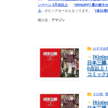
【朗報】19歳の女の子、メチャク
一般
ンペーン 3万点以上
」「
[50%OFF] 夏の超
上
」がビッグセールとなってます。「
[全21巻
【画像】どのくノ一を快楽責めした
一般
【画像】どのくノ一を快楽責めした
一般
購入先：
アマゾン
【動画】吉岡里帆の水着ショー動画
一般
【画像】ウクライナから日本に避難し
一般
「サザンオールスターズ」←ある意
一般
【画像】本田望結ちゃん、おピンク
一般
おすすめ
【画像】元アイドルのピュア美少女
一般
[Kin
バック駐車の練習って何処でした？
一般
日本三國,
【画像】壮絶ないじめでガチ濡れし
一般
0点以上
バック駐車の練習って何処でした？
一般
コミック
【画像】 こういう身体で薄着のピ
一般
【動画】吉岡里帆の水着ショー動画
一般
【速報】PL学園野球部が休部して今
一般
その他
,
【画像】お前らにどストライクな女
一般
[Kin
与田祐希さん、疲労が積み重なり限
一般