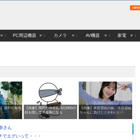
PC周辺機器
カメラ
AV機器
家電
ル】最新の菊地
【画像】岡田紗佳さん(32)3900の
【画像】本田望結の妹、本田望結
【
顔を隠して完全体になる
ちゃんに負けじとかわいい！
愛
奈さん
ガチでエグいって・・・