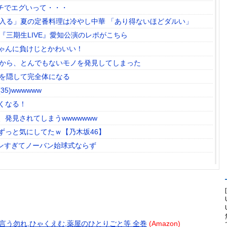
ガチでエグいって・・・
に入る」夏の定番料理は冷やし中華 「あり得ないほどダルい」
『三期生LIVE』愛知公演のレポがこちら
ゃんに負けじとかわいい！
中から、とんでもないモノを発見してしまった
の顔を隠して完全体になる
)wwwwww
くなる！
発見されてしまうwwwwwww
ずっと気にしてたｗ【乃木坂46】
パンすぎてノーバン始球式ならず
量に成功
、ヤフートップに掲載される
ありがちな事
続き熊本入りｗｗｗ
テリと言う勿れ,ひゃくえむ,薬屋のひとりごと等 全巻
(Amazon)