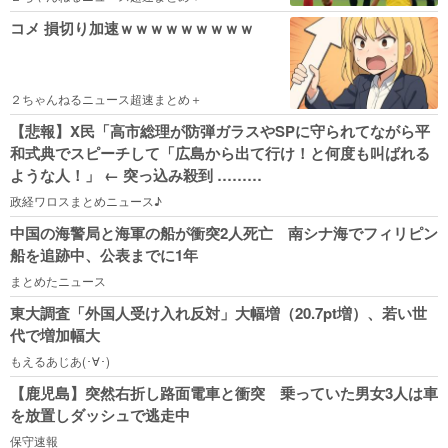
コメ 損切り加速ｗｗｗｗｗｗｗｗｗ
２ちゃんねるニュース超速まとめ＋
【悲報】X民「高市総理が防弾ガラスやSPに守られてながら平
和式典でスピーチして「広島から出て行け！と何度も叫ばれる
ような人！」 ← 突っ込み殺到 ………
政経ワロスまとめニュース♪
中国の海警局と海軍の船が衝突2人死亡 南シナ海でフィリピン
船を追跡中、公表までに1年
まとめたニュース
東大調査「外国人受け入れ反対」大幅増（20.7pt増）、若い世
代で増加幅大
もえるあじあ(･∀･)
【鹿児島】突然右折し路面電車と衝突 乗っていた男女3人は車
を放置しダッシュで逃走中
保守速報