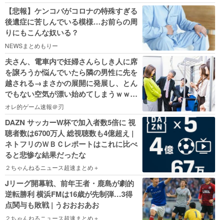
【悲報】ケンコバがコロナの特殊すぎる
後遺症に苦しんでいる模様…お前らの周
りにもこんな奴いる？
NEWSまとめもりー
夫さん、電車内で妊婦さんらしき人に席
を譲ろうか悩んでいたら隣の男性に先を
越される→まさかの展開に発展し、とん
でもない空気が漂い始めてしまうｗｗｗ
ｗｗｗ
オレ的ゲーム速報＠刃
DAZN サッカーW杯で加入者数5倍に 視
聴者数は6700万人 総視聴数も4億超え |
ネトフリのＷＢＣレポートはこれに比べ
ると悲惨な結果だったな
２ちゃんねるニュース超速まとめ＋
Jリーグ開幕戦、前年王者・鹿島が劇的
逆転勝利 横浜FMは16歳が先制弾…3得
点関与も敗戦 | うおおおあお
２ちゃんねるニュース超速まとめ＋