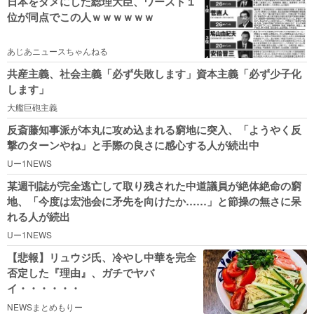
日本をダメにした総理大臣、ワースト１
位が同点でこの人ｗｗｗｗｗｗ
あじあニュースちゃんねる
共産主義、社会主義「必ず失敗します」資本主義「必ず少子化
します」
大艦巨砲主義
反斎藤知事派が本丸に攻め込まれる窮地に突入、「ようやく反
撃のターンやね」と手際の良さに感心する人が続出中
Uー1NEWS
某週刊誌が完全逃亡して取り残された中道議員が絶体絶命の窮
地、「今度は宏池会に矛先を向けたか……」と節操の無さに呆
れる人が続出
Uー1NEWS
【悲報】リュウジ氏、冷やし中華を完全
否定した『理由』、ガチでヤバ
イ・・・・・・
NEWSまとめもりー