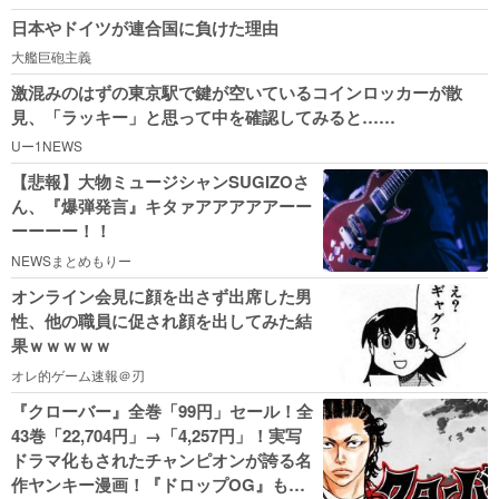
日本やドイツが連合国に負けた理由
大艦巨砲主義
激混みのはずの東京駅で鍵が空いているコインロッカーが散
見、「ラッキー」と思って中を確認してみると……
Uー1NEWS
【悲報】大物ミュージシャンSUGIZOさ
ん、『爆弾発言』キタァアアアアアーー
ーーーー！！
NEWSまとめもりー
オンライン会見に顔を出さず出席した男
性、他の職員に促され顔を出してみた結
果ｗｗｗｗｗ
オレ的ゲーム速報＠刃
『クローバー』全巻「99円」セール！全
43巻「22,704円」→「4,257円」！実写
ドラマ化もされたチャンピオンが誇る名
作ヤンキー漫画！『ドロップOG』も全2