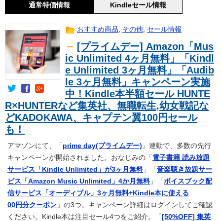
通常特価情報
Kindleセール情報
おすすめ商品
,
その他
,
セール情報
[プライムデー] Amazon「Mus
ic Unlimited 4ヶ月無料」「Kindl
e Unlimited 3ヶ月無料」「Audib
le 3ヶ月無料」キャンペーン実施
中！Kindle本半額セール HUNTE
R×HUNTERなど集英社、無職転生,幼女戦記な
どKADOKAWA、キャプテン翼100円セール
も！
アマゾンにて、「
prime day(プライムデー)
」連動で、多数の先行
キャンペーンが開始されました。おなじみの「
電子書籍 読み放題
サービス「Kindle Unlimited」が3ヶ月無料
」「
音楽聴き放題サー
ビス「Amazon Music Unlimited」4か月無料
」「
ボイスブック配
信サービス「オーディブル」3ヶ月無料+Kindle本に使える
00円分クーポン
」の3つ。キャンペーン詳細はログインしてご確認
ください。Kindle本は注目セール4つをご紹介。「
[50%OFF] 集英