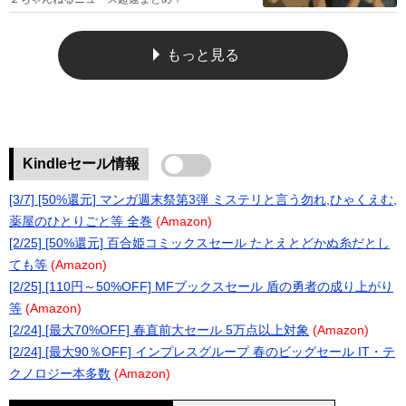
もっと見る
Kindleセール情報
[3/7] [50%還元] マンガ週末祭第3弾 ミステリと言う勿れ,ひゃくえむ,
薬屋のひとりごと等 全巻
(Amazon)
[2/25] [50%還元] 百合姫コミックスセール たとえとどかぬ糸だとし
ても等
(Amazon)
[2/25] [110円～50%OFF] MFブックスセール 盾の勇者の成り上がり
等
(Amazon)
[2/24] [最大70%OFF] 春直前大セール 5万点以上対象
(Amazon)
[2/24] [最大90％OFF] インプレスグループ 春のビッグセール IT・テ
クノロジー本多数
(Amazon)