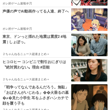
6巻すべて「99円」
オレ的ゲーム速報＠刃
声優の声でAI動画作ってる人達、終了へ
オレ的ゲーム速報＠刃
東京、ドンっと揺れた地震は震度2 #地
震 | しょぼっ。
２ちゃんねるニュース超速まとめ＋
ヒコロヒー コンビニで割引おにぎりは
〝絶対買わない〟理由 #芸能
２ちゃんねるニュース超速まとめ＋
「戦争ってなんであるんだろう。無駄」
「おばさんがいじわる」��火垂るの墓
�≠�見た小学生 耳をふさぎハンカチで
顔を覆う子も
２ちゃんねるニュース超速まとめ＋