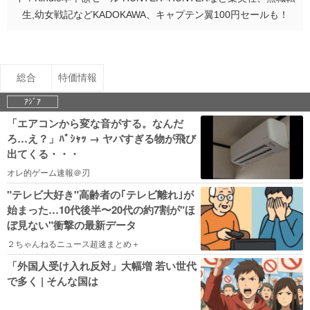
生,幼女戦記などKADOKAWA、キャプテン翼100円セールも！
総合
特価情報
ｱｼﾞｱ
「エアコンから変な音がする。なんだ
ろ…え？」ﾊﾟｼｬｯ → ヤバすぎる物が飛び
出てくる・・・
オレ的ゲーム速報＠刃
"テレビ大好き"高齢者の｢テレビ離れ｣が
始まった…10代後半〜20代の約7割が"ほ
ぼ見ない"衝撃の最新データ
２ちゃんねるニュース超速まとめ＋
「外国人受け入れ反対」大幅増 若い世代
で多く | そんな国は