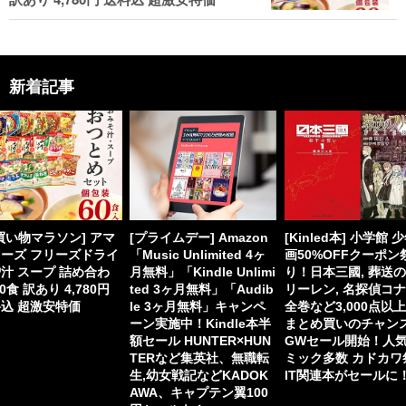
新着記事
買い物マラソン] アマ
[プライムデー] Amazon
[Kinled本] 小学館 
ーズ フリーズドライ
「Music Unlimited 4ヶ
画50%OFFクーポン
汁 スープ 詰め合わ
月無料」「Kindle Unlimi
り！日本三國, 葬送
60食 訳あり 4,780円
ted 3ヶ月無料」「Audib
リーレン, 名探偵コ
込 超激安特価
le 3ヶ月無料」キャンペ
全巻など3,000点以
ーン実施中！Kindle本半
まとめ買いのチャン
額セール HUNTER×HUN
GWセール開始！人
TERなど集英社、無職転
ミック多数 カドカワ
生,幼女戦記などKADOK
IT関連本がセールに
AWA、キャプテン翼100