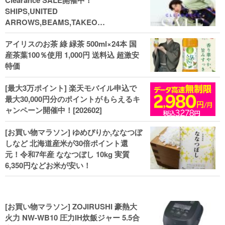
Clearance SALE開催中！
SHIPS,UNITED
ARROWS,BEAMS,TAKEO
KIKUCHI,COACH,MICHAEL KORSなど
アイリスのお茶 綠 緑茶 500ml×24本 国
(202602)
産茶葉100％使用 1,000円 送料込 超激安
特価
[最大3万ポイント] 楽天モバイル申込で
最大30,000円分のポイントがもらえるキ
ャンペーン開催中！[202602]
[お買い物マラソン] ゆめぴりか,ななつぼ
しなど 北海道産米が30倍ポイント還
元！令和7年産 ななつぼし 10kg 実質
6,350円などお米が安い！
[お買い物マラソン] ZOJIRUSHI 豪熱大
火力 NW-WB10 圧力IH炊飯ジャー 5.5合