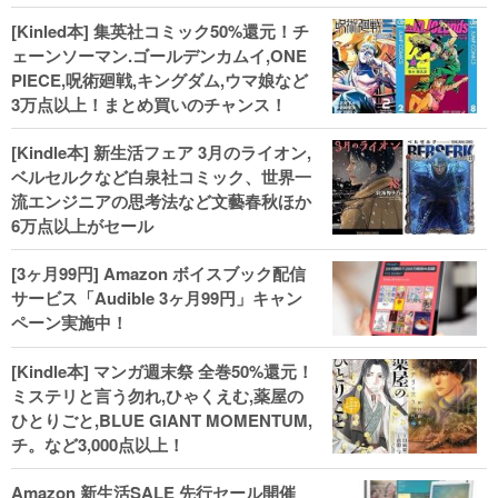
[Kinled本] 集英社コミック50%還元！チ
ェーンソーマン.ゴールデンカムイ,ONE
PIECE,呪術廻戦,キングダム,ウマ娘など
3万点以上！まとめ買いのチャンス！
[Kindle本] 新生活フェア 3月のライオン,
ベルセルクなど白泉社コミック、世界一
流エンジニアの思考法など文藝春秋ほか
6万点以上がセール
[3ヶ月99円] Amazon ボイスブック配信
サービス「Audible 3ヶ月99円」キャン
ペーン実施中！
[Kindle本] マンガ週末祭 全巻50%還元！
ミステリと言う勿れ,ひゃくえむ,薬屋の
ひとりごと,BLUE GIANT MOMENTUM,
チ。など3,000点以上！
Amazon 新生活SALE 先行セール開催