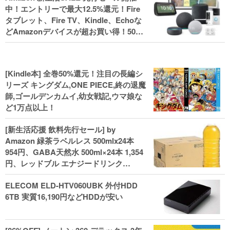
中！エントリーで最大12.5%還元！Fire
タブレット、Fire TV、Kindle、Echoな
どAmazonデバイスが超お買い得！50%
還元！Kindle本 新生活フェアなど！
[Kindle本] 全巻50%還元！注目の長編シ
リーズ キングダム,ONE PIECE,終の退魔
師,ゴールデンカムイ,幼女戦記,ウマ娘な
ど1万点以上！
[新生活応援 飲料先行セール] by
Amazon 緑茶ラベルレス 500mlx24本
954円、GABA天然水 500ml×24本 1,354
円、レッドブル エナジードリンク
250mlx24本 3,412円、い･ろ･は･す 2L×8
ELECOM ELD-HTV060UBK 外付HDD
本 846円など飲料セール
6TB 実質16,190円などHDDが安い