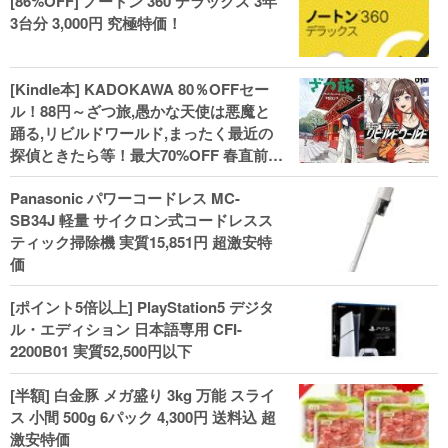
[86%OFF] ノートン 360 デラックス 3年
3台分 3,000円 究極特価！
[Kindle本] KADOKAWA 80％OFFセー
ル！88円～ざつ旅,愚かな天使は悪魔と
踊る,リビルドワールド,まったく最近の
探偵ときたら等！最大70%OFF 春直前大
セール開始、実用本・小説などがセー
Panasonic パワーコードレス MC-
ル！
SB34J 軽量 サイクロン式コードレスス
ティック掃除機 実質15,851円 超激安特
価
[ポイント5倍以上] PlayStation5 デジタ
ル・エディション 日本語専用 CFI-
2200B01 実質52,500円以下
[半額] 白金豚 メガ盛り 3kg 万能 スライ
ス 小間 500g 6パック 4,300円 送料込 超
激安特価