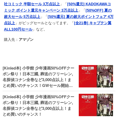
社コミック 半額セール 3万点以上
」「
[50%還元] KADOKAWAコ
ミック ポイント還元キャンペーン 3万点以上
」「
[50%OFF] 夏の
超大セール 5万点以上
」「
[50%還元] 夏の超大ポイントフェア 4万
点以上
」がビッグセールとなってます。「
[全21巻] キャプテン翼
ALL100円セール
」など。
購入先：
アマゾン
[Kinled本] 小学館 少年漫画50%OFFクー
ポン祭り！日本三國, 葬送のフリーレン,
名探偵コナン全巻など3,000点以上！ま
とめ買いのチャンス！GWセール開始！
人気コミック多数 カドカワ祭やIT関連本
[Kinled本] 小学館 少年漫画50%OFFクー
がセールに！
ポン祭り！日本三國, 葬送のフリーレン,
名探偵コナン全巻など3,000点以上！ま
とめ買いのチャンス！