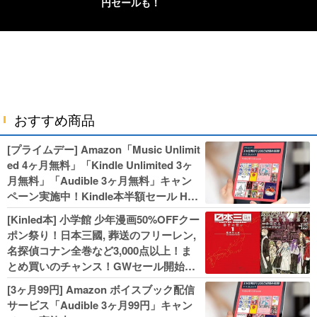
円セールも！
おすすめ商品
[プライムデー] Amazon「Music Unlimit
ed 4ヶ月無料」「Kindle Unlimited 3ヶ
月無料」「Audible 3ヶ月無料」キャン
ペーン実施中！Kindle本半額セール HU
NTER×HUNTERなど集英社、無職転生,
[Kinled本] 小学館 少年漫画50%OFFクー
幼女戦記などKADOKAWA、キャプテン
ポン祭り！日本三國, 葬送のフリーレン,
翼100円セールも！
名探偵コナン全巻など3,000点以上！ま
とめ買いのチャンス！GWセール開始！
人気コミック多数 カドカワ祭やIT関連本
[3ヶ月99円] Amazon ボイスブック配信
がセールに！
サービス「Audible 3ヶ月99円」キャン