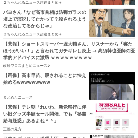
２ちゃんねるニュース超速まとめ＋
パヨさん「なぜ高市首相は防弾ガラスの
壇上で演説してたかって？殺されるよう
な政治してるからじゃ」
２ちゃんねるニュース超速まとめ＋
【悲報】ショートスリーパー堀大輔さん、リスナーから「寝た
ほうがいい！」と言われてガチギレし炎上 → 高須幹也医師の医
学的アドバイスに激昂 ｗｗｗｗｗｗｗｗｗ
政経ワロスまとめニュース♪
【画像】高市早苗、殺されることに怯え
始めるwwwwwwwww
まとめたニュース
【悲報】テレ朝「れいわ、新党移行に伴
い旧グッズ半額セール開催。でも『秘書
給与疑惑』あるよね＾＾」
正義の見方