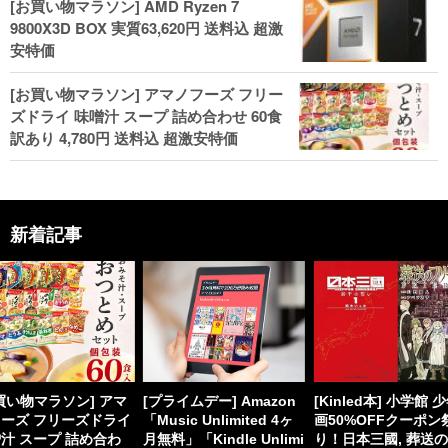
[お買い物マラソン] AMD Ryzen 7
9800X3D BOX 実質63,620円 送料込 超激
安特価
[お買い物マラソン] アマノフーズ フリー
ズドライ 味噌汁 スープ 詰め合わせ 60食
訳あり 4,780円 送料込 超激安特価
新着記事
買い物マラソン] アマ
[プライムデー] Amazon
[Kinled本] 小学館 
ーズ フリーズドライ
「Music Unlimited 4ヶ
画50%OFFクーポン
汁 スープ 詰め合わ
月無料」「Kindle Unlimi
り！日本三國, 葬送