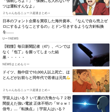
「強制しろよ！」「保険にも入れないヤ
ツは運転すんなよ」
２ちゃんねるニュース超速まとめ＋
日本のフォント企業を買収した海外資本、「なんで自ら売上ゼ
ロにするようなことするの」とドン引きするような方針転換
を……
Uー1NEWS
【戦慄】毎日新聞記者（47）、ペンでは
なく「包丁」を握ってしまった結
果・・・・・
NEWSまとめもりー
ドイツ、熱中症で10,000人以上死亡、ほ
とんどがお前らと同年代で若者は元気
２ちゃんねるニュース超速まとめ＋
宇宙人はいる？ いて座の方角から７２秒
間捉えた強い電波 正体不明の「Ｗｏｗ！
信号」…「転換点」 | 宇宙人はいる？