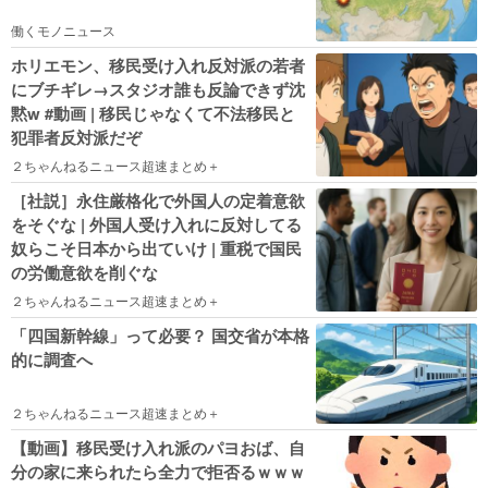
働くモノニュース
ホリエモン、移民受け入れ反対派の若者
にブチギレ→スタジオ誰も反論できず沈
黙w #動画 | 移民じゃなくて不法移民と
犯罪者反対派だぞ
２ちゃんねるニュース超速まとめ＋
［社説］永住厳格化で外国人の定着意欲
をそぐな | 外国人受け入れに反対してる
奴らこそ日本から出ていけ | 重税で国民
の労働意欲を削ぐな
２ちゃんねるニュース超速まとめ＋
「四国新幹線」って必要？ 国交省が本格
的に調査へ
２ちゃんねるニュース超速まとめ＋
【動画】移民受け入れ派のパヨおば、自
分の家に来られたら全力で拒否るｗｗｗ