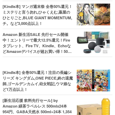
[Kindle本] マンガ週末祭 全巻50%還元！
ミステリと言う勿れ,ひゃくえむ,薬屋の
ひとりごと,BLUE GIANT MOMENTUM,
チ。など3,000点以上！
Amazon 新生活SALE 先行セール開催
中！エントリーで最大12.5%還元！Fire
タブレット、Fire TV、Kindle、Echoな
どAmazonデバイスが超お買い得！50%
還元！Kindle本 新生活フェアなど！
[Kindle本] 全巻50%還元！注目の長編シ
リーズ キングダム,ONE PIECE,終の退魔
師,ゴールデンカムイ,幼女戦記,ウマ娘な
ど1万点以上！
[新生活応援 飲料先行セール] by
Amazon 緑茶ラベルレス 500mlx24本
954円、GABA天然水 500ml×24本 1,354