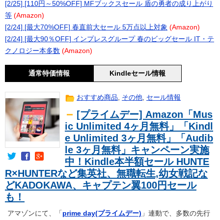
[2/25] [110円～50%OFF] MFブックスセール 盾の勇者の成り上がり
等
(Amazon)
[2/24] [最大70%OFF] 春直前大セール 5万点以上対象
(Amazon)
[2/24] [最大90％OFF] インプレスグループ 春のビッグセール IT・テ
クノロジー本多数
(Amazon)
通常特価情報
Kindleセール情報
おすすめ商品
,
その他
,
セール情報
[プライムデー] Amazon「Mus
ic Unlimited 4ヶ月無料」「Kindl
e Unlimited 3ヶ月無料」「Audib
le 3ヶ月無料」キャンペーン実施
中！Kindle本半額セール HUNTE
R×HUNTERなど集英社、無職転生,幼女戦記な
どKADOKAWA、キャプテン翼100円セール
も！
アマゾンにて、「
prime day(プライムデー)
」連動で、多数の先行