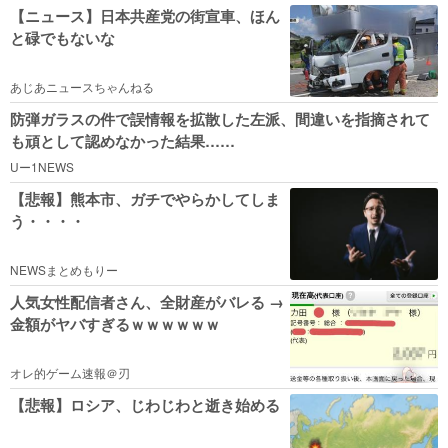
【ニュース】日本共産党の街宣車、ほん
と碌でもないな
あじあニュースちゃんねる
防弾ガラスの件で誤情報を拡散した左派、間違いを指摘されて
も頑として認めなかった結果……
Uー1NEWS
【悲報】熊本市、ガチでやらかしてしま
う・・・・
NEWSまとめもりー
人気女性配信者さん、全財産がバレる →
金額がヤバすぎるｗｗｗｗｗｗ
オレ的ゲーム速報＠刃
【悲報】ロシア、じわじわと逝き始める