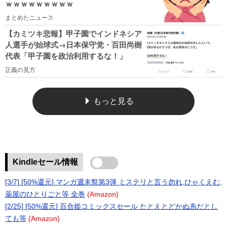
ｗｗｗｗｗｗｗｗｗ
まとめたニュース
【カミツキ悲報】甲子園でインドネシア
人選手が始球式→日本保守党・百田尚樹
代表「甲子園を政治利用するな！」
正義の見方
もっと見る
Kindleセール情報
[3/7] [50%還元] マンガ週末祭第3弾 ミステリと言う勿れ,ひゃくえむ,
薬屋のひとりごと等 全巻
(Amazon)
[2/25] [50%還元] 百合姫コミックスセール たとえとどかぬ糸だとし
ても等
(Amazon)