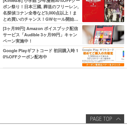
[Kinled本] 小学館 少年漫画50%OFFクー
幼女戦記などKADOKAWA、キャプテン
ポン祭り！日本三國, 葬送のフリーレン,
翼100円セールも！
名探偵コナン全巻など3,000点以上！ま
とめ買いのチャンス！GWセール開始！
人気コミック多数 カドカワ祭やIT関連本
[3ヶ月99円] Amazon ボイスブック配信
がセールに！
サービス「Audible 3ヶ月99円」キャン
ペーン実施中！
Google Playギフトコード 初回購入時 1
0%OFFクーポン配布中