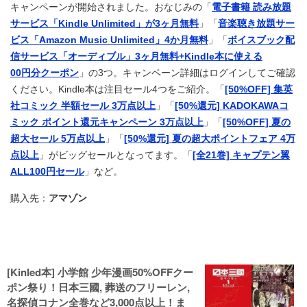
キャンペーンが開始されました。おなじみの「
電子書籍 読み放題
サービス「Kindle Unlimited」が3ヶ月無料
」「
音楽聴き放題サー
ビス「Amazon Music Unlimited」4か月無料
」「
ボイスブック配
信サービス「オーディブル」3ヶ月無料+Kindle本に使える
00円分クーポン
」の3つ。キャンペーン詳細はログインしてご確認
ください。Kindle本は注目セール4つをご紹介。「
[50%OFF] 集英
社コミック 半額セール 3万点以上
」「
[50%還元] KADOKAWAコ
ミック ポイント還元キャンペーン 3万点以上
」「
[50%OFF] 夏の
超大セール 5万点以上
」「
[50%還元] 夏の超大ポイントフェア 4万
点以上
」がビッグセールとなってます。「
[全21巻] キャプテン翼
ALL100円セール
」など。
購入先：
アマゾン
[Kinled本] 小学館 少年漫画50%OFFクー
ポン祭り！日本三國, 葬送のフリーレン,
名探偵コナン全巻など3,000点以上！ま