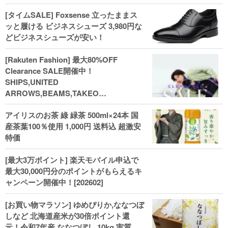
[タイムSALE] Foxsense 立ったままス
ッと履ける ビジネスシューズ 3,980円な
どビジネスシューズが安い！
[Rakuten Fashion] 最大80%OFF
Clearance SALE開催中！
SHIPS,UNITED
ARROWS,BEAMS,TAKEO
KIKUCHI,COACH,MICHAEL KORSなど
アイリスのお茶 綠 緑茶 500ml×24本 国
(202602)
産茶葉100％使用 1,000円 送料込 超激安
特価
[最大3万ポイント] 楽天モバイル申込で
最大30,000円分のポイントがもらえるキ
ャンペーン開催中！[202602]
[お買い物マラソン] ゆめぴりか,ななつぼ
しなど 北海道産米が30倍ポイント還
元！令和7年産 ななつぼし 10kg 実質