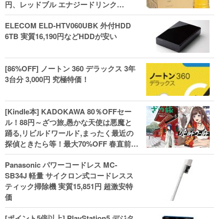
円、レッドブル エナジードリンク
250mlx24本 3,412円、い･ろ･は･す 2L×8
ELECOM ELD-HTV060UBK 外付HDD
本 846円など飲料セール
6TB 実質16,190円などHDDが安い
[86%OFF] ノートン 360 デラックス 3年
3台分 3,000円 究極特価！
[Kindle本] KADOKAWA 80％OFFセー
ル！88円～ざつ旅,愚かな天使は悪魔と
踊る,リビルドワールド,まったく最近の
探偵ときたら等！最大70%OFF 春直前大
セール開始、実用本・小説などがセー
Panasonic パワーコードレス MC-
ル！
SB34J 軽量 サイクロン式コードレスス
ティック掃除機 実質15,851円 超激安特
価
[ポイント5倍以上] PlayStation5 デジタ