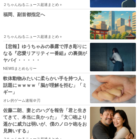
２ちゃんねるニュース超速まとめ＋
福岡、副首都指定へ
２ちゃんねるニュース超速まとめ＋
【悲報】ゆうちゃみの暴露で浮き彫りに
なる『恋愛リアリティー番組』の裏側が
ヤバイ・・・・・
NEWSまとめもりー
軟体動物みたいに柔らかい手を持つ人、
話題にｗｗｗｗ「脳が理解を拒む」「ミ
ギー」
オレ的ゲーム速報＠刃
佐藤二朗、妻とのハグを報告「君と生き
てきて、本当に良かった」「文〇砲より
遥かに威力は弱いが、僕のノロケ砲をお
見舞いする」
２ちゃんねるニュース超速まとめ＋