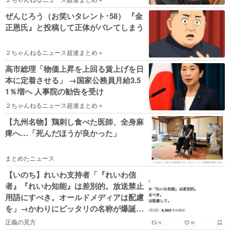
ぜんじろう（お笑いタレント･58） 『金
正恩氏』と投稿して正体がバレてしまう
２ちゃんねるニュース超速まとめ＋
高市総理「物価上昇を上回る賃上げを日
本に定着させる」 →国家公務員月給3.5
1％増へ 人事院の勧告を受け
２ちゃんねるニュース超速まとめ＋
【九州名物】鶏刺し食べた医師、全身麻
痺へ…「死んだほうが良かった」
まとめたニュース
【いのち】れいわ支持者「『れいわ信
者』『れいわ知能』は差別的。放送禁止
用語にすべき。オールドメディアは配慮
を」→かわりにピッタリの名称が爆誕し
てしまうw
正義の見方