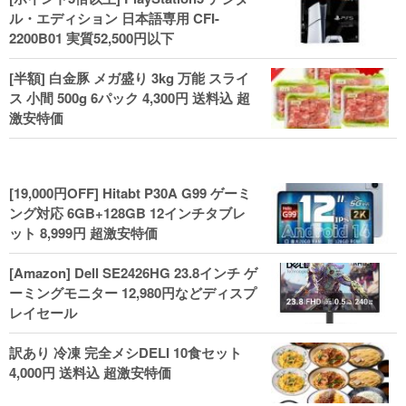
ル・エディション 日本語専用 CFI-
2200B01 実質52,500円以下
[半額] 白金豚 メガ盛り 3kg 万能 スライ
ス 小間 500g 6パック 4,300円 送料込 超
激安特価
[19,000円OFF] Hitabt P30A G99 ゲーミ
ング対応 6GB+128GB 12インチタブレ
ット 8,999円 超激安特価
[Amazon] Dell SE2426HG 23.8インチ ゲ
ーミングモニター 12,980円などディスプ
レイセール
訳あり 冷凍 完全メシDELI 10食セット
4,000円 送料込 超激安特価