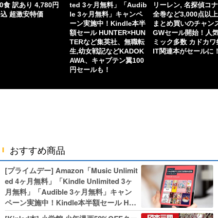
60食 訳あり 4,780円
ted 3ヶ月無料」「Audib
リーレン, 名探偵コ
込 超激安特価
le 3ヶ月無料」キャンペ
全巻など3,000点以
ーン実施中！Kindle本半
まとめ買いのチャン
額セール HUNTER×HUN
GWセール開始！人
TERなど集英社、無職転
ミック多数 カドカワ
生,幼女戦記などKADOK
IT関連本がセールに
AWA、キャプテン翼100
円セールも！
おすすめ商品
[プライムデー] Amazon「Music Unlimit
ed 4ヶ月無料」「Kindle Unlimited 3ヶ
月無料」「Audible 3ヶ月無料」キャン
ペーン実施中！Kindle本半額セール HU
NTER×HUNTERなど集英社、無職転生,