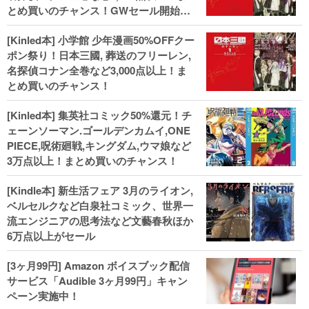
とめ買いのチャンス！GWセール開始！
人気コミック多数 カドカワ祭やIT関連本
[Kinled本] 小学館 少年漫画50%OFFクー
がセールに！
ポン祭り！日本三國, 葬送のフリーレン,
名探偵コナン全巻など3,000点以上！ま
とめ買いのチャンス！
[Kinled本] 集英社コミック50%還元！チ
ェーンソーマン.ゴールデンカムイ,ONE
PIECE,呪術廻戦,キングダム,ウマ娘など
3万点以上！まとめ買いのチャンス！
[Kindle本] 新生活フェア 3月のライオン,
ベルセルクなど白泉社コミック、世界一
流エンジニアの思考法など文藝春秋ほか
6万点以上がセール
[3ヶ月99円] Amazon ボイスブック配信
サービス「Audible 3ヶ月99円」キャン
ペーン実施中！