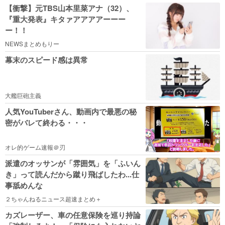
【衝撃】元TBS山本里菜アナ（32）、
『重大発表』キタァアアアアーーー
ー！！
NEWSまとめもりー
幕末のスピード感は異常
大艦巨砲主義
人気YouTuberさん、動画内で最悪の秘
密がバレて終わる・・・
オレ的ゲーム速報＠刃
派遣のオッサンが「雰囲気」を「ふいん
き」って読んだから蹴り飛ばしたわ...仕
事舐めんな
２ちゃんねるニュース超速まとめ＋
カズレーザー、車の任意保険を巡り持論