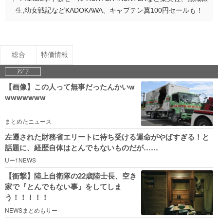
生,幼女戦記などKADOKAWA、キャプテン翼100円セールも！
総合
特価情報
ｱｼﾞｱ
【画像】この人って無事だったんかいw
wwwwwww
まとめたニュース
左遷された財務省エリートに待ち受ける運命がやばすぎる！と
話題に、経歴自体はとんでもないものだが……
Uー1NEWS
【衝撃】陸上自衛隊の22歳陸士長、空き
家で『とんでもない事』をしてしま
う！！！！！
NEWSまとめもりー