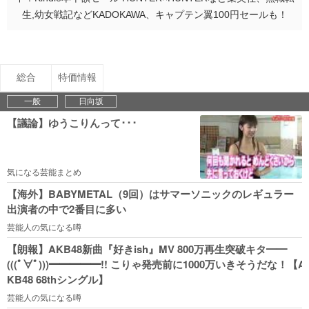
生,幼女戦記などKADOKAWA、キャプテン翼100円セールも！
総合
特価情報
一般
日向坂
【議論】ゆうこりんって･･･
気になる芸能まとめ
【海外】BABYMETAL（9回）はサマーソニックのレギュラー
出演者の中で2番目に多い
芸能人の気になる噂
【朗報】AKB48新曲『好きish』MV 800万再生突破キタ━━
(((ﾟ∀ﾟ)))━━━━━!! こりゃ発売前に1000万いきそうだな！【A
KB48 68thシングル】
芸能人の気になる噂