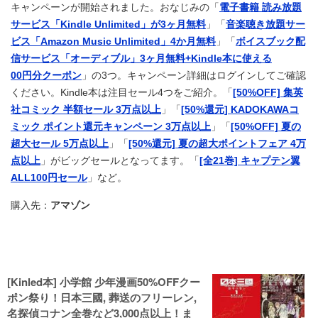
キャンペーンが開始されました。おなじみの「
電子書籍 読み放題
サービス「Kindle Unlimited」が3ヶ月無料
」「
音楽聴き放題サー
ビス「Amazon Music Unlimited」4か月無料
」「
ボイスブック配
信サービス「オーディブル」3ヶ月無料+Kindle本に使える
00円分クーポン
」の3つ。キャンペーン詳細はログインしてご確認
ください。Kindle本は注目セール4つをご紹介。「
[50%OFF] 集英
社コミック 半額セール 3万点以上
」「
[50%還元] KADOKAWAコ
ミック ポイント還元キャンペーン 3万点以上
」「
[50%OFF] 夏の
超大セール 5万点以上
」「
[50%還元] 夏の超大ポイントフェア 4万
点以上
」がビッグセールとなってます。「
[全21巻] キャプテン翼
ALL100円セール
」など。
購入先：
アマゾン
[Kinled本] 小学館 少年漫画50%OFFクー
ポン祭り！日本三國, 葬送のフリーレン,
名探偵コナン全巻など3,000点以上！ま