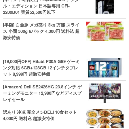
ル・エディション 日本語専用 CFI-
2200B01 実質52,500円以下
[半額] 白金豚 メガ盛り 3kg 万能 スライ
ス 小間 500g 6パック 4,300円 送料込 超
激安特価
[19,000円OFF] Hitabt P30A G99 ゲーミ
ング対応 6GB+128GB 12インチタブレ
ット 8,999円 超激安特価
[Amazon] Dell SE2426HG 23.8インチ ゲ
ーミングモニター 12,980円などディスプ
レイセール
訳あり 冷凍 完全メシDELI 10食セット
4,000円 送料込 超激安特価