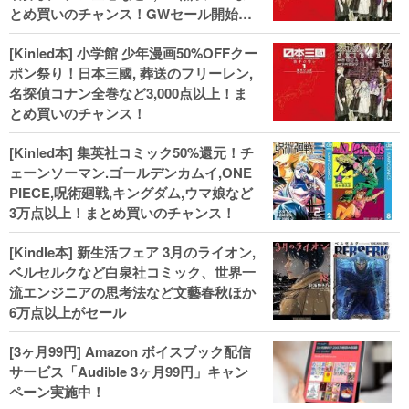
とめ買いのチャンス！GWセール開始！
人気コミック多数 カドカワ祭やIT関連本
[Kinled本] 小学館 少年漫画50%OFFクー
がセールに！
ポン祭り！日本三國, 葬送のフリーレン,
名探偵コナン全巻など3,000点以上！ま
とめ買いのチャンス！
[Kinled本] 集英社コミック50%還元！チ
ェーンソーマン.ゴールデンカムイ,ONE
PIECE,呪術廻戦,キングダム,ウマ娘など
3万点以上！まとめ買いのチャンス！
[Kindle本] 新生活フェア 3月のライオン,
ベルセルクなど白泉社コミック、世界一
流エンジニアの思考法など文藝春秋ほか
6万点以上がセール
[3ヶ月99円] Amazon ボイスブック配信
サービス「Audible 3ヶ月99円」キャン
ペーン実施中！