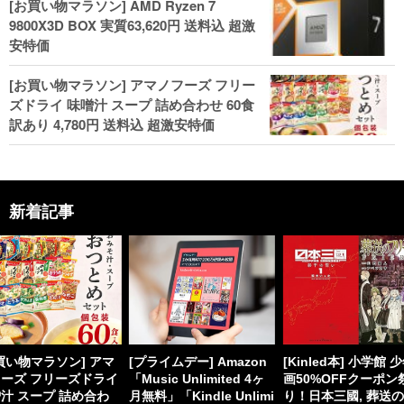
[お買い物マラソン] AMD Ryzen 7
9800X3D BOX 実質63,620円 送料込 超激
安特価
[お買い物マラソン] アマノフーズ フリー
ズドライ 味噌汁 スープ 詰め合わせ 60食
訳あり 4,780円 送料込 超激安特価
新着記事
買い物マラソン] アマ
[プライムデー] Amazon
[Kinled本] 小学館 
ーズ フリーズドライ
「Music Unlimited 4ヶ
画50%OFFクーポン
汁 スープ 詰め合わ
月無料」「Kindle Unlimi
り！日本三國, 葬送