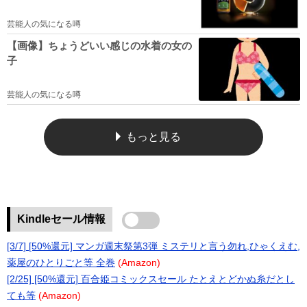
芸能人の気になる噂
【画像】ちょうどいい感じの水着の女の
子
芸能人の気になる噂
もっと見る
Kindleセール情報
[3/7] [50%還元] マンガ週末祭第3弾 ミステリと言う勿れ,ひゃくえむ,
薬屋のひとりごと等 全巻
(Amazon)
[2/25] [50%還元] 百合姫コミックスセール たとえとどかぬ糸だとし
ても等
(Amazon)