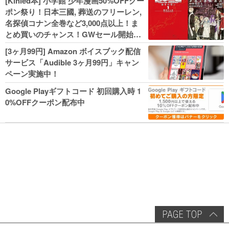
[Kinled本] 小学館 少年漫画50%OFFクー
幼女戦記などKADOKAWA、キャプテン
ポン祭り！日本三國, 葬送のフリーレン,
翼100円セールも！
名探偵コナン全巻など3,000点以上！ま
とめ買いのチャンス！GWセール開始！
人気コミック多数 カドカワ祭やIT関連本
[3ヶ月99円] Amazon ボイスブック配信
がセールに！
サービス「Audible 3ヶ月99円」キャン
ペーン実施中！
Google Playギフトコード 初回購入時 1
0%OFFクーポン配布中