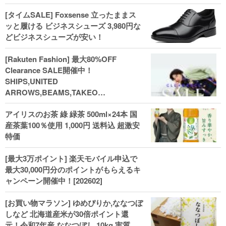
[タイムSALE] Foxsense 立ったままス
ッと履ける ビジネスシューズ 3,980円な
どビジネスシューズが安い！
[Rakuten Fashion] 最大80%OFF
Clearance SALE開催中！
SHIPS,UNITED
ARROWS,BEAMS,TAKEO
KIKUCHI,COACH,MICHAEL KORSなど
アイリスのお茶 綠 緑茶 500ml×24本 国
(202602)
産茶葉100％使用 1,000円 送料込 超激安
特価
[最大3万ポイント] 楽天モバイル申込で
最大30,000円分のポイントがもらえるキ
ャンペーン開催中！[202602]
[お買い物マラソン] ゆめぴりか,ななつぼ
しなど 北海道産米が30倍ポイント還
元！令和7年産 ななつぼし 10kg 実質