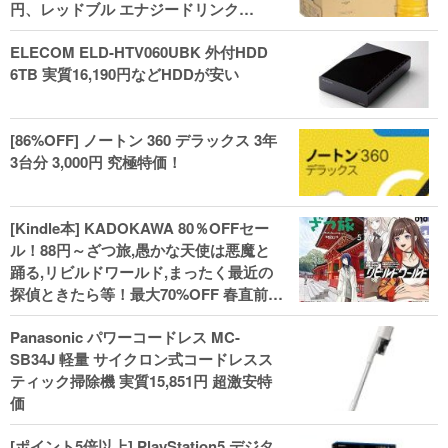
円、レッドブル エナジードリンク
250mlx24本 3,412円、い･ろ･は･す 2L×8
ELECOM ELD-HTV060UBK 外付HDD
本 846円など飲料セール
6TB 実質16,190円などHDDが安い
[86%OFF] ノートン 360 デラックス 3年
3台分 3,000円 究極特価！
[Kindle本] KADOKAWA 80％OFFセー
ル！88円～ざつ旅,愚かな天使は悪魔と
踊る,リビルドワールド,まったく最近の
探偵ときたら等！最大70%OFF 春直前大
セール開始、実用本・小説などがセー
Panasonic パワーコードレス MC-
ル！
SB34J 軽量 サイクロン式コードレスス
ティック掃除機 実質15,851円 超激安特
価
[ポイント5倍以上] PlayStation5 デジタ