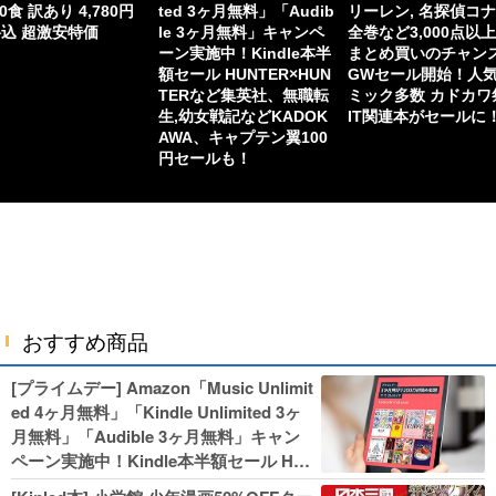
60食 訳あり 4,780円
ted 3ヶ月無料」「Audib
リーレン, 名探偵コ
込 超激安特価
le 3ヶ月無料」キャンペ
全巻など3,000点以
ーン実施中！Kindle本半
まとめ買いのチャン
額セール HUNTER×HUN
GWセール開始！人
TERなど集英社、無職転
ミック多数 カドカワ
生,幼女戦記などKADOK
IT関連本がセールに
AWA、キャプテン翼100
円セールも！
おすすめ商品
[プライムデー] Amazon「Music Unlimit
ed 4ヶ月無料」「Kindle Unlimited 3ヶ
月無料」「Audible 3ヶ月無料」キャン
ペーン実施中！Kindle本半額セール HU
NTER×HUNTERなど集英社、無職転生,