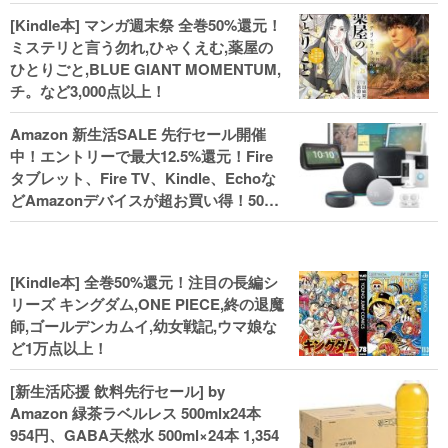
[Kindle本] マンガ週末祭 全巻50%還元！
ミステリと言う勿れ,ひゃくえむ,薬屋の
ひとりごと,BLUE GIANT MOMENTUM,
チ。など3,000点以上！
Amazon 新生活SALE 先行セール開催
中！エントリーで最大12.5%還元！Fire
タブレット、Fire TV、Kindle、Echoな
どAmazonデバイスが超お買い得！50%
還元！Kindle本 新生活フェアなど！
[Kindle本] 全巻50%還元！注目の長編シ
リーズ キングダム,ONE PIECE,終の退魔
師,ゴールデンカムイ,幼女戦記,ウマ娘な
ど1万点以上！
[新生活応援 飲料先行セール] by
Amazon 緑茶ラベルレス 500mlx24本
954円、GABA天然水 500ml×24本 1,354