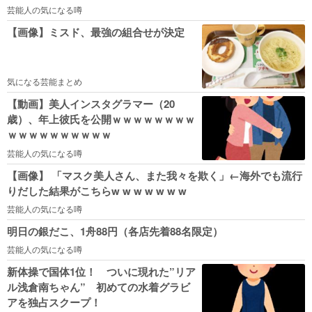
芸能人の気になる噂
【画像】ミスド、最強の組合せが決定
気になる芸能まとめ
【動画】美人インスタグラマー（20
歳）、年上彼氏を公開ｗｗｗｗｗｗｗｗ
ｗｗｗｗｗｗｗｗｗｗ
芸能人の気になる噂
【画像】 「マスク美人さん、また我々を欺く」←海外でも流行
りだした結果がこちらw w w w w w w
芸能人の気になる噂
明日の銀だこ、1舟88円（各店先着88名限定）
芸能人の気になる噂
新体操で国体1位！ ついに現れた”リア
ル浅倉南ちゃん” 初めての水着グラビ
アを独占スクープ！