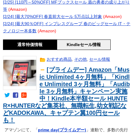
[2/25] [110円～50%OFF] MFブックスセール 盾の勇者の成り上がり
等
(Amazon)
[2/24] [最大70%OFF] 春直前大セール 5万点以上対象
(Amazon)
[2/24] [最大90％OFF] インプレスグループ 春のビッグセール IT・テ
クノロジー本多数
(Amazon)
通常特価情報
Kindleセール情報
おすすめ商品
,
その他
,
セール情報
[プライムデー] Amazon「Mus
ic Unlimited 4ヶ月無料」「Kindl
e Unlimited 3ヶ月無料」「Audib
le 3ヶ月無料」キャンペーン実施
中！Kindle本半額セール HUNTE
R×HUNTERなど集英社、無職転生,幼女戦記な
どKADOKAWA、キャプテン翼100円セール
も！
アマゾンにて、「
prime day(プライムデー)
」連動で、多数の先行