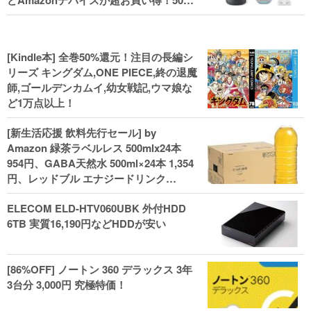
どAmazonデバイスが超お買い得！50%
還元！Kindle本 新生活フェアなど！
[Kindle本] 全巻50%還元！注目の長編シ
リーズ キングダム,ONE PIECE,終の退魔
師,ゴールデンカムイ,幼女戦記,ウマ娘な
ど1万点以上！
[新生活応援 飲料先行セール] by
Amazon 緑茶ラベルレス 500mlx24本
954円、GABA天然水 500ml×24本 1,354
円、レッドブル エナジードリンク
250mlx24本 3,412円、い･ろ･は･す 2L×8
ELECOM ELD-HTV060UBK 外付HDD
本 846円など飲料セール
6TB 実質16,190円などHDDが安い
[86%OFF] ノートン 360 デラックス 3年
3台分 3,000円 究極特価！