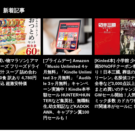
新着記事
買い物マラソン] アマ
[プライムデー] Amazon
[Kinled本] 小学館 
ーズ フリーズドライ
「Music Unlimited 4ヶ
画50%OFFクーポン
汁 スープ 詰め合わ
月無料」「Kindle Unlimi
り！日本三國, 葬送
60食 訳あり 4,780円
ted 3ヶ月無料」「Audib
リーレン, 名探偵コ
込 超激安特価
le 3ヶ月無料」キャンペ
全巻など3,000点以
ーン実施中！Kindle本半
まとめ買いのチャン
額セール HUNTER×HUN
GWセール開始！人
TERなど集英社、無職転
ミック多数 カドカワ
生,幼女戦記などKADOK
IT関連本がセールに
AWA、キャプテン翼100
円セールも！