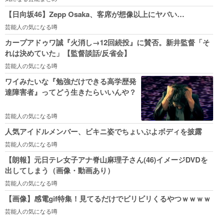
【日向坂46】Zepp Osaka、客席が想像以上にヤバい…
芸能人の気になる噂
カープアドゥワ誠『火消し→12回続投』に賛否。新井監督「そ
れは決めていた」【監督談話/反省会】
芸能人の気になる噂
ワイみたいな『勉強だけできる高学歴発
達障害者』ってどう生きたらいいんや？
芸能人の気になる噂
人気アイドルメンバー、ビキニ姿でちょいぷよボディを披露
芸能人の気になる噂
【朗報】元日テレ女子アナ脊山麻理子さん(46)イメージDVDを
出してしまう（画像・動画あり）
芸能人の気になる噂
【画像】感電gif特集！見てるだけでビリビリくるやつｗｗｗｗ
芸能人の気になる噂