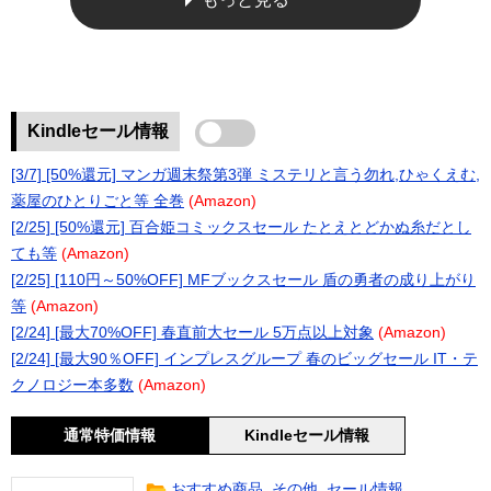
Kindleセール情報
[3/7] [50%還元] マンガ週末祭第3弾 ミステリと言う勿れ,ひゃくえむ,
薬屋のひとりごと等 全巻
(Amazon)
[2/25] [50%還元] 百合姫コミックスセール たとえとどかぬ糸だとし
ても等
(Amazon)
[2/25] [110円～50%OFF] MFブックスセール 盾の勇者の成り上がり
等
(Amazon)
[2/24] [最大70%OFF] 春直前大セール 5万点以上対象
(Amazon)
[2/24] [最大90％OFF] インプレスグループ 春のビッグセール IT・テ
クノロジー本多数
(Amazon)
通常特価情報
Kindleセール情報
おすすめ商品
,
その他
,
セール情報