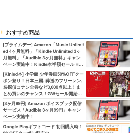
おすすめ商品
[プライムデー] Amazon「Music Unlimit
ed 4ヶ月無料」「Kindle Unlimited 3ヶ
月無料」「Audible 3ヶ月無料」キャン
ペーン実施中！Kindle本半額セール HU
NTER×HUNTERなど集英社、無職転生,
[Kinled本] 小学館 少年漫画50%OFFクー
幼女戦記などKADOKAWA、キャプテン
ポン祭り！日本三國, 葬送のフリーレン,
翼100円セールも！
名探偵コナン全巻など3,000点以上！ま
とめ買いのチャンス！GWセール開始！
人気コミック多数 カドカワ祭やIT関連本
[3ヶ月99円] Amazon ボイスブック配信
がセールに！
サービス「Audible 3ヶ月99円」キャン
ペーン実施中！
Google Playギフトコード 初回購入時 1