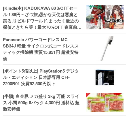
[Kindle本] KADOKAWA 80％OFFセー
ル！88円～ざつ旅,愚かな天使は悪魔と
踊る,リビルドワールド,まったく最近の
探偵ときたら等！最大70%OFF 春直前大
セール開始、実用本・小説などがセー
Panasonic パワーコードレス MC-
ル！
SB34J 軽量 サイクロン式コードレスス
ティック掃除機 実質15,851円 超激安特
価
[ポイント5倍以上] PlayStation5 デジタ
ル・エディション 日本語専用 CFI-
2200B01 実質52,500円以下
[半額] 白金豚 メガ盛り 3kg 万能 スライ
ス 小間 500g 6パック 4,300円 送料込 超
激安特価