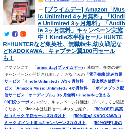
[プライムデー] Amazon「Mus
ic Unlimited 4ヶ月無料」「Kindl
e Unlimited 3ヶ月無料」「Audib
le 3ヶ月無料」キャンペーン実施
中！Kindle本半額セール HUNTE
R×HUNTERなど集英社、無職転生,幼女戦記な
どKADOKAWA、キャプテン翼100円セール
も！
アマゾンにて、「
prime day(プライムデー)
」連動で、多数の先行
キャンペーンが開始されました。おなじみの「
電子書籍 読み放題
サービス「Kindle Unlimited」が3ヶ月無料
」「
音楽聴き放題サー
ビス「Amazon Music Unlimited」4か月無料
」「
ボイスブック配
信サービス「オーディブル」3ヶ月無料+Kindle本に使える
00円分クーポン
」の3つ。キャンペーン詳細はログインしてご確認
ください。Kindle本は注目セール4つをご紹介。「
[50%OFF] 集英
社コミック 半額セール 3万点以上
」「
[50%還元] KADOKAWAコ
ミック ポイント還元キャンペーン 3万点以上
」「
[50%OFF] 夏の