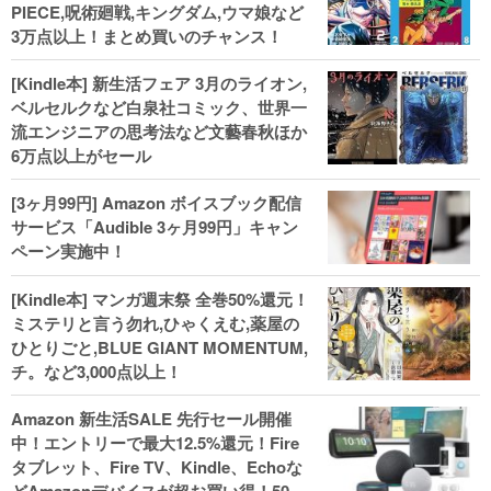
PIECE,呪術廻戦,キングダム,ウマ娘など
3万点以上！まとめ買いのチャンス！
[Kindle本] 新生活フェア 3月のライオン,
ベルセルクなど白泉社コミック、世界一
流エンジニアの思考法など文藝春秋ほか
6万点以上がセール
[3ヶ月99円] Amazon ボイスブック配信
サービス「Audible 3ヶ月99円」キャン
ペーン実施中！
[Kindle本] マンガ週末祭 全巻50%還元！
ミステリと言う勿れ,ひゃくえむ,薬屋の
ひとりごと,BLUE GIANT MOMENTUM,
チ。など3,000点以上！
Amazon 新生活SALE 先行セール開催
中！エントリーで最大12.5%還元！Fire
タブレット、Fire TV、Kindle、Echoな