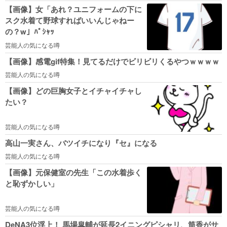
【画像】女「あれ？ユニフォームの下に
スク水着て野球すればいいんじゃねー
の？w」ﾊﾟｼｬｯ
芸能人の気になる噂
【画像】感電gif特集！見てるだけでビリビリくるやつｗｗｗｗ
芸能人の気になる噂
【画像】どの巨胸女子とイチャイチャし
たい？
芸能人の気になる噂
高山一実さん、バツイチになり『セ』になる
芸能人の気になる噂
【画像】元保健室の先生「この水着歩く
と恥ずかしい」
芸能人の気になる噂
DeNA3位浮上！ 馬場皐輔が延長2イニングピシャリ、筒香がサ