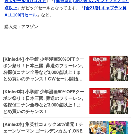
超大セール 5万点以上
」「
[50%還元] 夏の超大ポイントフェア 4万
点以上
」がビッグセールとなってます。「
[全21巻] キャプテン翼
ALL100円セール
」など。
購入先：
アマゾン
[Kinled本] 小学館 少年漫画50%OFFクー
ポン祭り！日本三國, 葬送のフリーレン,
名探偵コナン全巻など3,000点以上！ま
とめ買いのチャンス！GWセール開始！
人気コミック多数 カドカワ祭やIT関連本
[Kinled本] 小学館 少年漫画50%OFFクー
がセールに！
ポン祭り！日本三國, 葬送のフリーレン,
名探偵コナン全巻など3,000点以上！ま
とめ買いのチャンス！
[Kinled本] 集英社コミック50%還元！チ
ェーンソーマン.ゴールデンカムイ,ONE