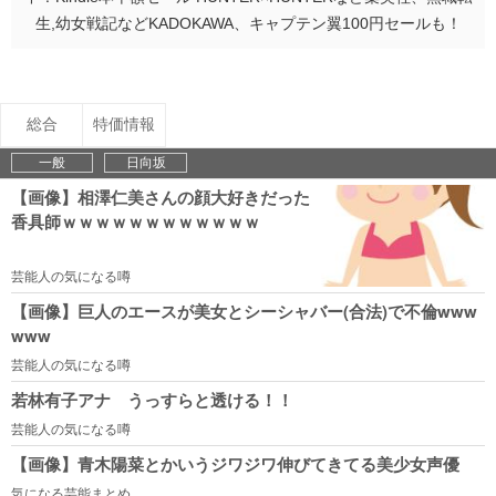
生,幼女戦記などKADOKAWA、キャプテン翼100円セールも！
総合
特価情報
一般
日向坂
【画像】相澤仁美さんの顔大好きだった
香具師ｗｗｗｗｗｗｗｗｗｗｗｗ
芸能人の気になる噂
【画像】巨人のエースが美女とシーシャバー(合法)で不倫www
www
芸能人の気になる噂
若林有子アナ うっすらと透ける！！
芸能人の気になる噂
【画像】青木陽菜とかいうジワジワ伸びてきてる美少女声優
気になる芸能まとめ