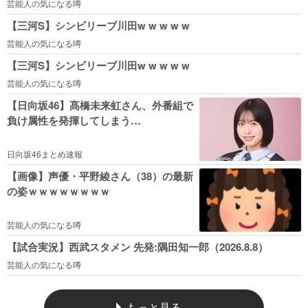
芸能人の気になる噂
【三河S】シンビリーブ川田w w w w w
芸能人の気になる噂
【三河S】シンビリーブ川田w w w w w
芸能人の気になる噂
【日向坂46】髙橋未来虹さん、外番組で
負け属性を発揮してしまう…
日向坂46まとめ速報
【画像】声優・平野綾さん（38）の最新
の姿ｗｗｗｗｗｗｗｗ
芸能人の気になる噂
【試合実況】西武スタメン 先発:隅田知一郎（2026.8.8）
芸能人の気になる噂
もっと見る