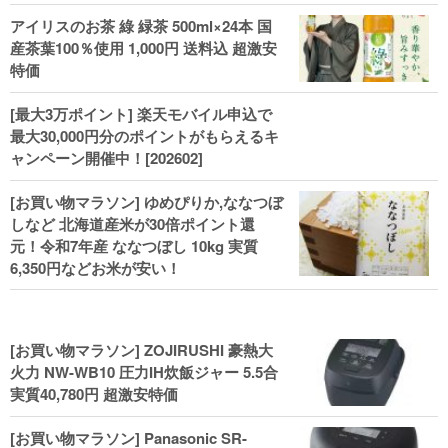
KIKUCHI,COACH,MICHAEL KORSなど
アイリスのお茶 綠 緑茶 500ml×24本 国
(202602)
産茶葉100％使用 1,000円 送料込 超激安
特価
[最大3万ポイント] 楽天モバイル申込で
最大30,000円分のポイントがもらえるキ
ャンペーン開催中！[202602]
[お買い物マラソン] ゆめぴりか,ななつぼ
しなど 北海道産米が30倍ポイント還
元！令和7年産 ななつぼし 10kg 実質
6,350円などお米が安い！
[お買い物マラソン] ZOJIRUSHI 豪熱大
火力 NW-WB10 圧力IH炊飯ジャー 5.5合
実質40,780円 超激安特価
[お買い物マラソン] Panasonic SR-