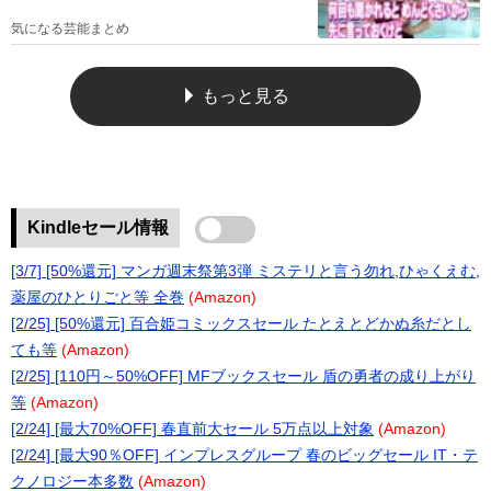
気になる芸能まとめ
もっと見る
Kindleセール情報
[3/7] [50%還元] マンガ週末祭第3弾 ミステリと言う勿れ,ひゃくえむ,
薬屋のひとりごと等 全巻
(Amazon)
[2/25] [50%還元] 百合姫コミックスセール たとえとどかぬ糸だとし
ても等
(Amazon)
[2/25] [110円～50%OFF] MFブックスセール 盾の勇者の成り上がり
等
(Amazon)
[2/24] [最大70%OFF] 春直前大セール 5万点以上対象
(Amazon)
[2/24] [最大90％OFF] インプレスグループ 春のビッグセール IT・テ
クノロジー本多数
(Amazon)