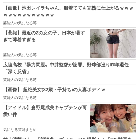
【画像】池田レイラちゃん、服着てても完熟に仕上がるｗｗｗ
ｗｗｗｗｗｗｗｗｗｗｗ
芸能人の気になる噂
【悲報】最近のZの女の子、日本が暑す
ぎて薄着すぎる
芸能人の気になる噂
広陵高校〝暴力問題〟中井監督が謝罪。野球部巡り昨年退任
「深く反省」
芸能人の気になる噂
【画像】 超絶美女(32歳・子持ち)の人妻ボディｗ
芸能人の気になる噂
【アイドル】倉野尾成美キャプテンが可
愛い件
気になる芸能まとめ