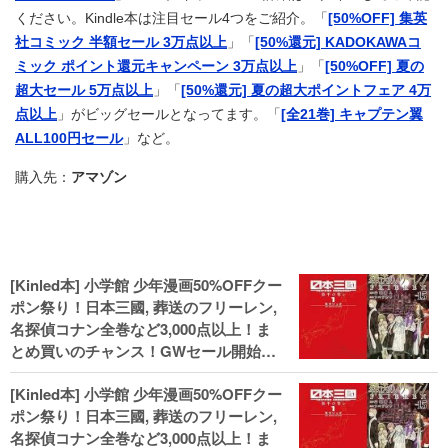
ください。Kindle本は注目セール4つをご紹介。「
[50%OFF] 集英
社コミック 半額セール 3万点以上
」「
[50%還元] KADOKAWAコ
ミック ポイント還元キャンペーン 3万点以上
」「
[50%OFF] 夏の
超大セール 5万点以上
」「
[50%還元] 夏の超大ポイントフェア 4万
点以上
」がビッグセールとなってます。「
[全21巻] キャプテン翼
ALL100円セール
」など。
購入先：
アマゾン
[Kinled本] 小学館 少年漫画50%OFFクー
ポン祭り！日本三國, 葬送のフリーレン,
名探偵コナン全巻など3,000点以上！ま
とめ買いのチャンス！GWセール開始！
人気コミック多数 カドカワ祭やIT関連本
[Kinled本] 小学館 少年漫画50%OFFクー
がセールに！
ポン祭り！日本三國, 葬送のフリーレン,
名探偵コナン全巻など3,000点以上！ま