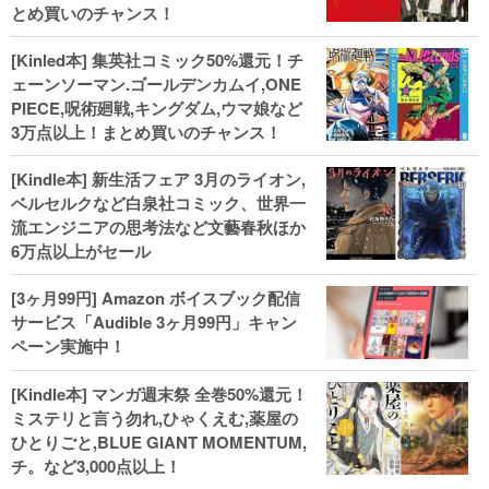
とめ買いのチャンス！
[Kinled本] 集英社コミック50%還元！チ
ェーンソーマン.ゴールデンカムイ,ONE
PIECE,呪術廻戦,キングダム,ウマ娘など
3万点以上！まとめ買いのチャンス！
[Kindle本] 新生活フェア 3月のライオン,
ベルセルクなど白泉社コミック、世界一
流エンジニアの思考法など文藝春秋ほか
6万点以上がセール
[3ヶ月99円] Amazon ボイスブック配信
サービス「Audible 3ヶ月99円」キャン
ペーン実施中！
[Kindle本] マンガ週末祭 全巻50%還元！
ミステリと言う勿れ,ひゃくえむ,薬屋の
ひとりごと,BLUE GIANT MOMENTUM,
チ。など3,000点以上！