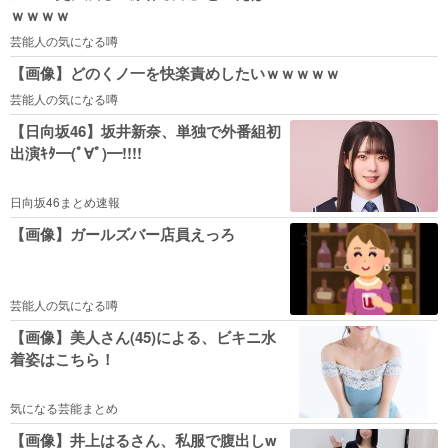
ｗｗｗｗ
芸能人の気になる噂
【画像】どのくノ一を快楽責めしたいｗｗｗｗｗ
芸能人の気になる噂
【日向坂46】坂井新奈、単独で外番組初
出演ｷﾀ━(ﾟ∀ﾟ)━!!!!
日向坂46まとめ速報
【画像】ガールズバー店員えっろ
芸能人の気になる噂
【画像】美人さん(45)による、ビキニ水
着姿はこちら！
気になる芸能まとめ
【画像】井上はるさん、私服で腹出しw