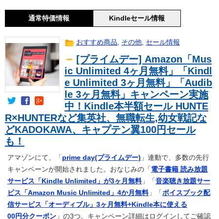
通常特価情報
Kindleセール情報
おすすめ商品
,
その他
,
セール情報
[プライムデー] Amazon「Mus
ic Unlimited 4ヶ月無料」「Kindl
e Unlimited 3ヶ月無料」「Audib
le 3ヶ月無料」キャンペーン実施
中！Kindle本半額セール HUNTE
R×HUNTERなど集英社、無職転生,幼女戦記な
どKADOKAWA、キャプテン翼100円セール
も！
アマゾンにて、「
prime day(プライムデー)
」連動で、多数の先行
キャンペーンが開始されました。おなじみの「
電子書籍 読み放題
サービス「Kindle Unlimited」が3ヶ月無料
」「
音楽聴き放題サー
ビス「Amazon Music Unlimited」4か月無料
」「
ボイスブック配
信サービス「オーディブル」3ヶ月無料+Kindle本に使える
00円分クーポン
」の3つ。キャンペーン詳細はログインしてご確認