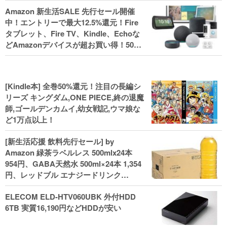
Amazon 新生活SALE 先行セール開催
中！エントリーで最大12.5%還元！Fire
タブレット、Fire TV、Kindle、Echoな
どAmazonデバイスが超お買い得！50%
還元！Kindle本 新生活フェアなど！
[Kindle本] 全巻50%還元！注目の長編シ
リーズ キングダム,ONE PIECE,終の退魔
師,ゴールデンカムイ,幼女戦記,ウマ娘な
ど1万点以上！
[新生活応援 飲料先行セール] by
Amazon 緑茶ラベルレス 500mlx24本
954円、GABA天然水 500ml×24本 1,354
円、レッドブル エナジードリンク
250mlx24本 3,412円、い･ろ･は･す 2L×8
ELECOM ELD-HTV060UBK 外付HDD
本 846円など飲料セール
6TB 実質16,190円などHDDが安い