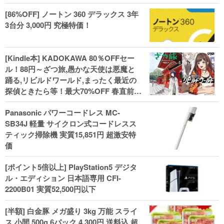
[86%OFF] ノートン 360 デラックス 3年
3台分 3,000円 究極特価！
[Kindle本] KADOKAWA 80％OFFセー
ル！88円～ざつ旅,愚かな天使は悪魔と
踊る,リビルドワールド,まったく最近の
探偵ときたら等！最大70%OFF 春直前大
セール開始、実用本・小説などがセー
Panasonic パワーコードレス MC-
ル！
SB34J 軽量 サイクロン式コードレスス
ティック掃除機 実質15,851円 超激安特
価
[ポイント5倍以上] PlayStation5 デジタ
ル・エディション 日本語専用 CFI-
2200B01 実質52,500円以下
[半額] 白金豚 メガ盛り 3kg 万能 スライ
ス 小間 500g 6パック 4,300円 送料込 超