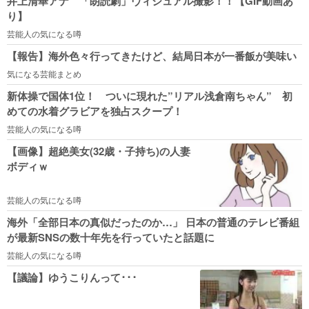
井上清華アナ 「朗読劇」ヴィジュアル撮影！！【GIF動画あ
り】
芸能人の気になる噂
【報告】海外色々行ってきたけど、結局日本が一番飯が美味い
気になる芸能まとめ
新体操で国体1位！ ついに現れた”リアル浅倉南ちゃん” 初
めての水着グラビアを独占スクープ！
芸能人の気になる噂
【画像】超絶美女(32歳・子持ち)の人妻
ボディｗ
芸能人の気になる噂
海外「全部日本の真似だったのか…」 日本の普通のテレビ番組
が最新SNSの数十年先を行っていたと話題に
芸能人の気になる噂
【議論】ゆうこりんって･･･