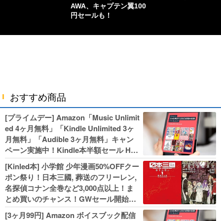
AWA、キャプテン翼100
円セールも！
おすすめ商品
[プライムデー] Amazon「Music Unlimit
ed 4ヶ月無料」「Kindle Unlimited 3ヶ
月無料」「Audible 3ヶ月無料」キャン
ペーン実施中！Kindle本半額セール HU
NTER×HUNTERなど集英社、無職転生,
[Kinled本] 小学館 少年漫画50%OFFクー
幼女戦記などKADOKAWA、キャプテン
ポン祭り！日本三國, 葬送のフリーレン,
翼100円セールも！
名探偵コナン全巻など3,000点以上！ま
とめ買いのチャンス！GWセール開始！
人気コミック多数 カドカワ祭やIT関連本
[3ヶ月99円] Amazon ボイスブック配信
がセールに！