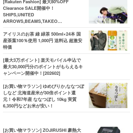
[Rakuten Fashion] 最大80%OFF
Clearance SALE開催中！
SHIPS,UNITED
ARROWS,BEAMS,TAKEO
KIKUCHI,COACH,MICHAEL KORSなど
アイリスのお茶 綠 緑茶 500ml×24本 国
(202602)
産茶葉100％使用 1,000円 送料込 超激安
特価
[最大3万ポイント] 楽天モバイル申込で
最大30,000円分のポイントがもらえるキ
ャンペーン開催中！[202602]
[お買い物マラソン] ゆめぴりか,ななつぼ
しなど 北海道産米が30倍ポイント還
元！令和7年産 ななつぼし 10kg 実質
6,350円などお米が安い！
[お買い物マラソン] ZOJIRUSHI 豪熱大