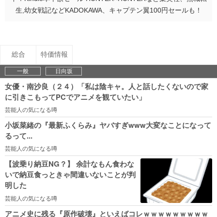
生,幼女戦記などKADOKAWA、キャプテン翼100円セールも！
総合
特価情報
一般
日向坂
女優・南沙良（２４）「私は陰キャ。人と話したくないので家
に引きこもってPCでアニメを観ていたい」
芸能人の気になる噂
小坂菜緒の『最新ふくらみ』ヤバすぎwww大変なことになって
るって...
芸能人の気になる噂
【波乗り納豆NG？】 余計なもん食わな
いで納豆食っときゃ間違いないことが判
明した
芸能人の気になる噂
アニメ史に残る『原作破壊』といえばコレｗｗｗｗｗｗｗｗｗ