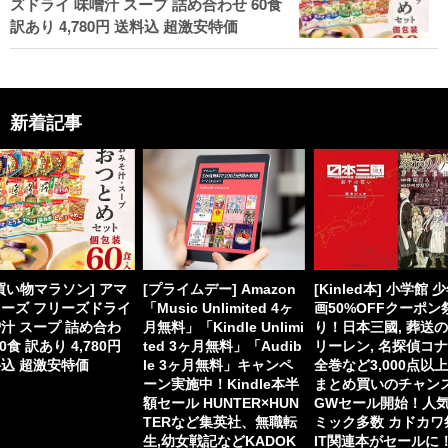
ズドライ 味噌汁 スープ 詰め合わせ 60食
訳あり 4,780円 送料込 超激安特価
新着記事
買い物マラソン] アマ
[プライムデー] Amazon
[Kinled本] 小学館 
ーズ フリーズドライ
「Music Unlimited 4ヶ
画50%OFFクーポン
汁 スープ 詰め合わ
月無料」「Kindle Unlimi
り！日本三國, 葬送
60食 訳あり 4,780円
ted 3ヶ月無料」「Audib
リーレン, 名探偵コ
込 超激安特価
le 3ヶ月無料」キャンペ
全巻など3,000点以
ーン実施中！Kindle本半
まとめ買いのチャン
額セール HUNTER×HUN
GWセール開始！人
TERなど集英社、無職転
ミック多数 カドカワ
生,幼女戦記などKADOK
IT関連本がセールに