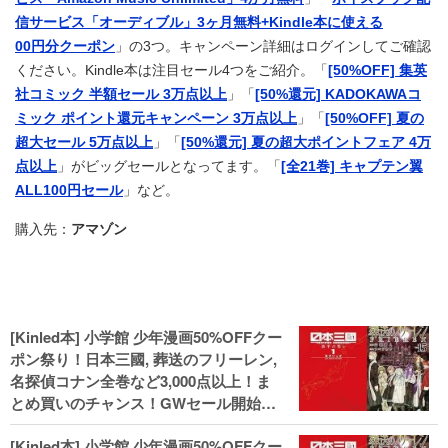
信サービス「オーディブル」3ヶ月無料+Kindle本に使える
00円分クーポン
」の3つ。キャンペーン詳細はログインしてご確認
ください。Kindle本は注目セール4つをご紹介。「
[50%OFF] 集英
社コミック 半額セール 3万点以上
」「
[50%還元] KADOKAWAコ
ミック ポイント還元キャンペーン 3万点以上
」「
[50%OFF] 夏の
超大セール 5万点以上
」「
[50%還元] 夏の超大ポイントフェア 4万
点以上
」がビッグセールとなってます。「
[全21巻] キャプテン翼
ALL100円セール
」など。
購入先：
アマゾン
[Kinled本] 小学館 少年漫画50%OFFクー
ポン祭り！日本三國, 葬送のフリーレン,
名探偵コナン全巻など3,000点以上！ま
とめ買いのチャンス！GWセール開始！
人気コミック多数 カドカワ祭やIT関連本
[Kinled本] 小学館 少年漫画50%OFFクー
がセールに！