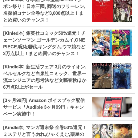
ポン祭り！日本三國, 葬送のフリーレン,
名探偵コナン全巻など3,000点以上！ま
とめ買いのチャンス！
[Kinled本] 集英社コミック50%還元！チ
ェーンソーマン.ゴールデンカムイ,ONE
PIECE,呪術廻戦,キングダム,ウマ娘など
3万点以上！まとめ買いのチャンス！
[Kindle本] 新生活フェア 3月のライオン,
ベルセルクなど白泉社コミック、世界一
流エンジニアの思考法など文藝春秋ほか
6万点以上がセール
[3ヶ月99円] Amazon ボイスブック配信
サービス「Audible 3ヶ月99円」キャン
ペーン実施中！
[Kindle本] マンガ週末祭 全巻50%還元！
ミステリと言う勿れ,ひゃくえむ,薬屋の