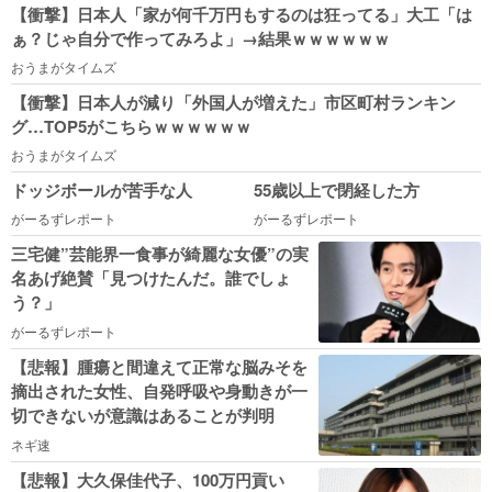
【衝撃】日本人「家が何千万円もするのは狂ってる」大工「は
ぁ？じゃ自分で作ってみろよ」→結果ｗｗｗｗｗｗ
おうまがタイムズ
【衝撃】日本人が減り「外国人が増えた」市区町村ランキン
グ…TOP5がこちらｗｗｗｗｗｗ
おうまがタイムズ
ドッジボールが苦手な人
55歳以上で閉経した方
がーるずレポート
がーるずレポート
三宅健”芸能界一食事が綺麗な女優”の実
名あげ絶賛「見つけたんだ。誰でしょ
う？」
がーるずレポート
【悲報】腫瘍と間違えて正常な脳みそを
摘出された女性、自発呼吸や身動きが一
切できないが意識はあることが判明
ネギ速
【悲報】大久保佳代子、100万円貢い