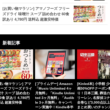
[お買い物マラソン] アマノフーズ フリー
ズドライ 味噌汁 スープ 詰め合わせ 60食
訳あり 4,780円 送料込 超激安特価
新着記事
買い物マラソン] アマ
[プライムデー] Amazon
[Kinled本] 小学館 
ーズ フリーズドライ
「Music Unlimited 4ヶ
画50%OFFクーポン
汁 スープ 詰め合わ
月無料」「Kindle Unlimi
り！日本三國, 葬送
60食 訳あり 4,780円
ted 3ヶ月無料」「Audib
リーレン, 名探偵コ
込 超激安特価
le 3ヶ月無料」キャンペ
全巻など3,000点以
ーン実施中！Kindle本半
まとめ買いのチャン