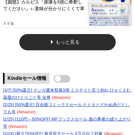
【困惑】カルピス「原液を5倍に希釈し
てください」←意味が分かりにくくて草
ネギ速
もっと見る
Kindleセール情報
[3/7] [50%還元] マンガ週末祭第3弾 ミステリと言う勿れ,ひゃくえむ,
薬屋のひとりごと等 全巻
(Amazon)
[2/25] [50%還元] 百合姫コミックスセール たとえとどかぬ糸だとし
ても等
(Amazon)
[2/25] [110円～50%OFF] MFブックスセール 盾の勇者の成り上がり
等
(Amazon)
[2/24] [最大70%OFF] 春直前大セール 5万点以上対象
(Amazon)