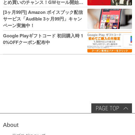
とめ買いのチャンス！GWセール開始！
人気コミック多数 カドカワ祭やIT関連本
[3ヶ月99円] Amazon ボイスブック配信
がセールに！
サービス「Audible 3ヶ月99円」キャン
ペーン実施中！
Google Playギフトコード 初回購入時 1
0%OFFクーポン配布中
About