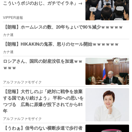
こういうポジのおじ、ガチでイラネ」→
VIPPER速報
【朗報】ホームレスの数、20年ちょいで90％減少ｗｗｗｗｗ
カナ速
【朗報】HIKAKINの鬼茶、怒りのセール開始ｗｗｗｗｗｗ
カナ速
ロシアさん、国民の財産没収を加速ｗｗ
ｗｗｗ
アルファルファモザイク
【悲報】大竹しのぶ「絶対に戦争を放棄
する国であり続けよう」 平和への思いを
つづる 広島に原爆が投下されてから81
年
アルファルファモザイク
【うわぁ】信号のない横断歩道で歩行者