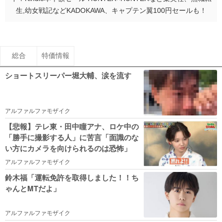
生,幼女戦記などKADOKAWA、キャプテン翼100円セールも！
総合
特価情報
ショートスリーパー堀大輔、涙を流す
アルファルファモザイク
【悲報】テレ東・田中瞳アナ、ロケ中の
「勝手に撮影する人」に苦言「面識のな
い方にカメラを向けられるのは恐怖」
アルファルファモザイク
鈴木福「運転免許を取得しました！！ち
ゃんとMTだよ」
アルファルファモザイク