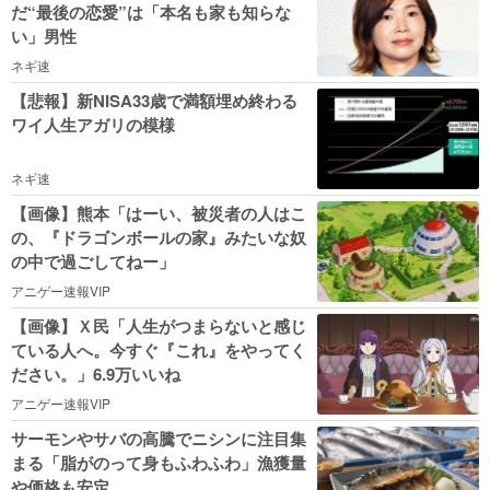
だ“最後の恋愛”は「本名も家も知らな
い」男性
ネギ速
【悲報】新NISA33歳で満額埋め終わる
ワイ人生アガリの模様
ネギ速
【画像】熊本「はーい、被災者の人はこ
の、『ドラゴンボールの家』みたいな奴
の中で過ごしてねー」
アニゲー速報VIP
【画像】Ｘ民「人生がつまらないと感じ
ている人へ。今すぐ『これ』をやってく
ださい。」6.9万いいね
アニゲー速報VIP
サーモンやサバの高騰でニシンに注目集
まる「脂がのって身もふわふわ」漁獲量
や価格も安定