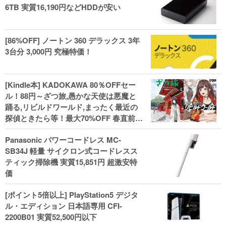
6TB 実質16,190円などHDDが安い
[86%OFF] ノートン 360 デラックス 3年
3台分 3,000円 究極特価！
[Kindle本] KADOKAWA 80％OFFセー
ル！88円～ざつ旅,愚かな天使は悪魔と
踊る,リビルドワールド,まったく最近の
探偵ときたら等！最大70%OFF 春直前大
セール開始、実用本・小説などがセー
Panasonic パワーコードレス MC-
ル！
SB34J 軽量 サイクロン式コードレスス
ティック掃除機 実質15,851円 超激安特
価
[ポイント5倍以上] PlayStation5 デジタ
ル・エディション 日本語専用 CFI-
2200B01 実質52,500円以下