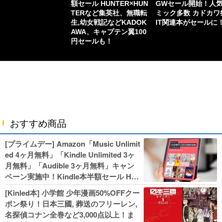
額セール HUNTER×HUN
GWセール開始！人
TERなど集英社、無職転
ミック多数 カドカワ
生,幼女戦記などKADOK
IT関連本がセールに
AWA、キャプテン翼100
円セールも！
おすすめ商品
[プライムデー] Amazon「Music Unlimit
ed 4ヶ月無料」「Kindle Unlimited 3ヶ
月無料」「Audible 3ヶ月無料」キャン
ペーン実施中！Kindle本半額セール HU
NTER×HUNTERなど集英社、無職転生,
[Kinled本] 小学館 少年漫画50%OFFクー
幼女戦記などKADOKAWA、キャプテン
ポン祭り！日本三國, 葬送のフリーレン,
翼100円セールも！
名探偵コナン全巻など3,000点以上！ま