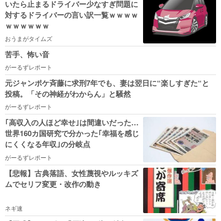
いたら止まるドライバー少なすぎ問題に
対するドライバーの言い訳一覧ｗｗｗｗ
ｗｗｗｗｗｗ
おうまがタイムズ
苦手、怖い音
がーるずレポート
元ジャンポケ斉藤に求刑7年でも、妻は翌日に“楽しすぎた“と
投稿。「その神経がわからん」と騒然
がーるずレポート
｢高収入の人ほど幸せ｣は間違いだった…
世界160カ国研究で分かった｢幸福を感じ
にくくなる年収｣の分岐点
がーるずレポート
【悲報】古典落語、女性蔑視やルッキズ
ムでセリフ変更・改作の動き
ネギ速