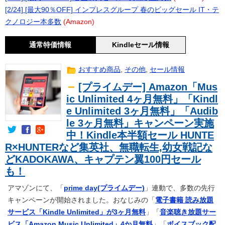
[2/24] [最大90％OFF] インプレスグループ 春のビッグセール IT・テ
クノロジー本多数
(Amazon)
通常特価情報
Kindleセール情報
おすすめ商品
,
その他
,
セール情報
[プライムデー] Amazon「Mus
ic Unlimited 4ヶ月無料」「Kindl
e Unlimited 3ヶ月無料」「Audib
le 3ヶ月無料」キャンペーン実施
中！Kindle本半額セール HUNTE
R×HUNTERなど集英社、無職転生,幼女戦記な
どKADOKAWA、キャプテン翼100円セール
も！
アマゾンにて、「
prime day(プライムデー)
」連動で、多数の先行
キャンペーンが開始されました。おなじみの「
電子書籍 読み放題
サービス「Kindle Unlimited」が3ヶ月無料
」「
音楽聴き放題サー
ビス「Amazon Music Unlimited」4か月無料
」「
ボイスブック配