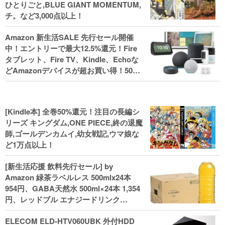
ひとりごと,BLUE GIANT MOMENTUM,
チ。など3,000点以上！
Amazon 新生活SALE 先行セール開催
中！エントリーで最大12.5%還元！Fire
タブレット、Fire TV、Kindle、Echoな
どAmazonデバイスが超お買い得！50%
還元！Kindle本 新生活フェアなど！
[Kindle本] 全巻50%還元！注目の長編シ
リーズ キングダム,ONE PIECE,終の退魔
師,ゴールデンカムイ,幼女戦記,ウマ娘な
ど1万点以上！
[新生活応援 飲料先行セール] by
Amazon 緑茶ラベルレス 500mlx24本
954円、GABA天然水 500ml×24本 1,354
円、レッドブル エナジードリンク
250mlx24本 3,412円、い･ろ･は･す 2L×8
ELECOM ELD-HTV060UBK 外付HDD
本 846円など飲料セール