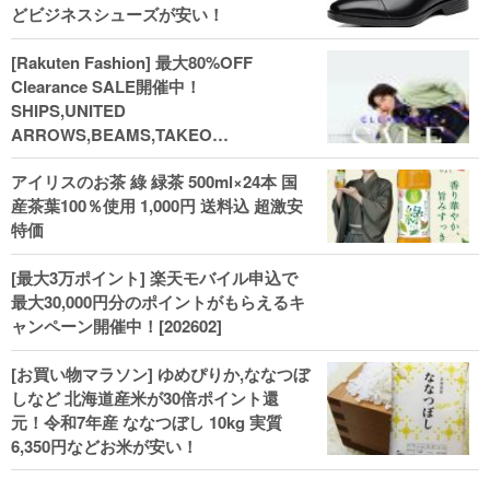
どビジネスシューズが安い！
[Rakuten Fashion] 最大80%OFF
Clearance SALE開催中！
SHIPS,UNITED
ARROWS,BEAMS,TAKEO
KIKUCHI,COACH,MICHAEL KORSなど
アイリスのお茶 綠 緑茶 500ml×24本 国
(202602)
産茶葉100％使用 1,000円 送料込 超激安
特価
[最大3万ポイント] 楽天モバイル申込で
最大30,000円分のポイントがもらえるキ
ャンペーン開催中！[202602]
[お買い物マラソン] ゆめぴりか,ななつぼ
しなど 北海道産米が30倍ポイント還
元！令和7年産 ななつぼし 10kg 実質
6,350円などお米が安い！