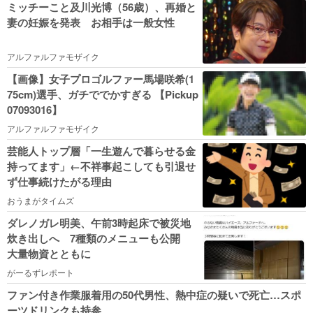
ミッチーこと及川光博（56歳）、再婚と
妻の妊娠を発表 お相手は一般女性
アルファルファモザイク
【画像】女子プロゴルファー馬場咲希(1
75cm)選手、ガチででかすぎる 【Pickup
07093016】
アルファルファモザイク
芸能人トップ層「一生遊んで暮らせる金
持ってます」←不祥事起こしても引退せ
ず仕事続けたがる理由
おうまがタイムズ
ダレノガレ明美、午前3時起床で被災地
炊き出しへ 7種類のメニューも公開
大量物資とともに
がーるずレポート
ファン付き作業服着用の50代男性、熱中症の疑いで死亡…スポ
ーツドリンクも持参