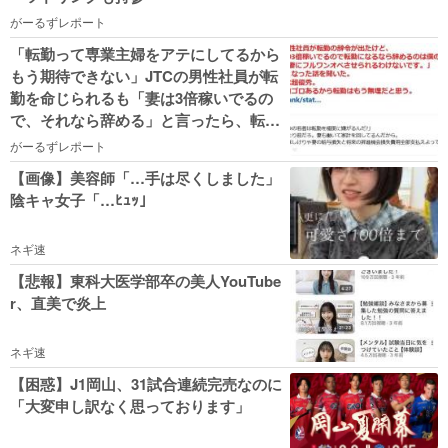
がーるずレポート
「転勤って専業主婦をアテにしてるから
もう期待できない」JTCの男性社員が転
勤を命じられるも「妻は3倍稼いでるの
で、それなら辞める」と言ったら、転勤
がなくなった
がーるずレポート
【画像】美容師「…手は尽くしました」
陰キャ女子「…ﾋｭｯ」
ネギ速
【悲報】東科大医学部卒の美人YouTube
r、直美で炎上
ネギ速
【困惑】J1岡山、31試合連続完売なのに
「大変申し訳なく思っております」