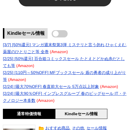
Kindleセール情報
[3/7] [50%還元] マンガ週末祭第3弾 ミステリと言う勿れ,ひゃくえむ,
薬屋のひとりごと等 全巻
(Amazon)
[2/25] [50%還元] 百合姫コミックスセール たとえとどかぬ糸だとし
ても等
(Amazon)
[2/25] [110円～50%OFF] MFブックスセール 盾の勇者の成り上がり
等
(Amazon)
[2/24] [最大70%OFF] 春直前大セール 5万点以上対象
(Amazon)
[2/24] [最大90％OFF] インプレスグループ 春のビッグセール IT・テ
クノロジー本多数
(Amazon)
通常特価情報
Kindleセール情報
おすすめ商品
,
その他
,
セール情報