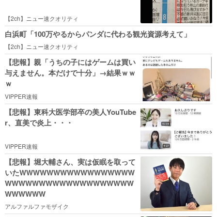
【2ch】ニュー速クオリティ
白浜町「100万やるからパンダに代わる観光資源考えて」
【2ch】ニュー速クオリティ
【悲報】親「うちの子にはゲームは買い
与えません。本だけで十分」→結果ｗｗ
ｗ
VIPPER速報
【悲報】東科大医学部卒の美人YouTube
r、直美で炎上・・・
VIPPER速報
【悲報】堀大輔さん、実は仮眠を取って
いたWWWWWWWWWWWWWWWWW
WWWWWWWWWWWWWWWWWWW
WWWWWW
アルファルファモザイク