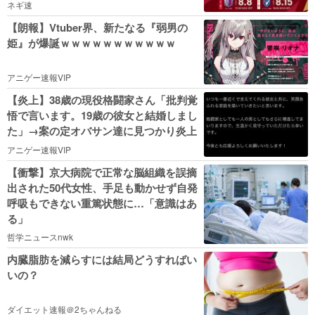
ネギ速
【朗報】Vtuber界、新たなる『弱男の
姫』が爆誕ｗｗｗｗｗｗｗｗｗｗｗ
アニゲー速報VIP
【炎上】38歳の現役格闘家さん「批判覚
悟で言います。19歳の彼女と結婚しまし
た」→案の定オバサン達に見つかり炎上
アニゲー速報VIP
【衝撃】京大病院で正常な脳組織を誤摘
出された50代女性、手足も動かせず自発
呼吸もできない重篤状態に…「意識はあ
る」
哲学ニュースnwk
内臓脂肪を減らすには結局どうすればい
いの？
ダイエット速報＠2ちゃんねる