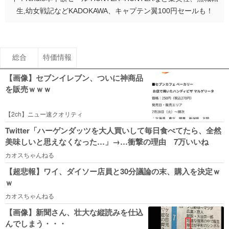
生,幼女戦記などKADOKAWA、キャプテン翼100円セールも！
総合
特価情報
【画像】セブンイレブン、ついに神商品
を販売ｗｗｗ
【2ch】ニュー速クオリティ
Twitter「ハーゲンダッツを大人買いして毎日食べてたら、全然
美味しいと思えなくなった…」→…衝撃の理由 7万いいね
カオスちゃんねる
【超悲報】ワイ、ダイソー店員と30分議論の末、購入を決定ｗ
ｗ
カオスちゃんねる
【画像】新聞さん、壮大な縦読みを仕込
んでしまう・・・