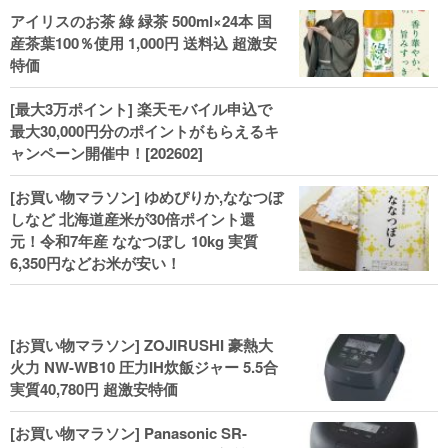
KIKUCHI,COACH,MICHAEL KORSなど
アイリスのお茶 綠 緑茶 500ml×24本 国
(202602)
産茶葉100％使用 1,000円 送料込 超激安
特価
[最大3万ポイント] 楽天モバイル申込で
最大30,000円分のポイントがもらえるキ
ャンペーン開催中！[202602]
[お買い物マラソン] ゆめぴりか,ななつぼ
しなど 北海道産米が30倍ポイント還
元！令和7年産 ななつぼし 10kg 実質
6,350円などお米が安い！
[お買い物マラソン] ZOJIRUSHI 豪熱大
火力 NW-WB10 圧力IH炊飯ジャー 5.5合
実質40,780円 超激安特価
[お買い物マラソン] Panasonic SR-