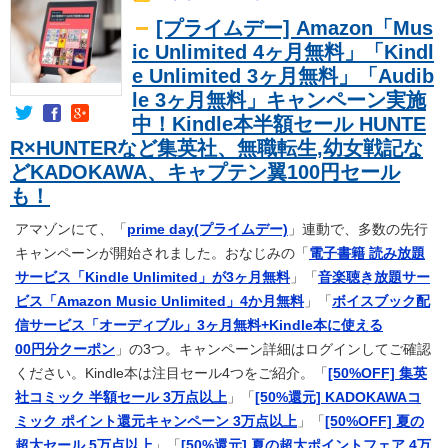
[プライムデー] Amazon「Mus
ic Unlimited 4ヶ月無料」「Kindl
e Unlimited 3ヶ月無料」「Audib
le 3ヶ月無料」キャンペーン実施
中！Kindle本半額セール HUNTE
R×HUNTERなど集英社、無職転生,幼女戦記な
どKADOKAWA、キャプテン翼100円セール
も！
アマゾンにて、「
prime day(プライムデー)
」連動で、多数の先行
キャンペーンが開始されました。おなじみの「
電子書籍 読み放題
サービス「Kindle Unlimited」が3ヶ月無料
」「
音楽聴き放題サー
ビス「Amazon Music Unlimited」4か月無料
」「
ボイスブック配
信サービス「オーディブル」3ヶ月無料+Kindle本に使える
00円分クーポン
」の3つ。キャンペーン詳細はログインしてご確認
ください。Kindle本は注目セール4つをご紹介。「
[50%OFF] 集英
社コミック 半額セール 3万点以上
」「
[50%還元] KADOKAWAコ
ミック ポイント還元キャンペーン 3万点以上
」「
[50%OFF] 夏の
超大セール 5万点以上
」「
[50%還元] 夏の超大ポイントフェア 4万