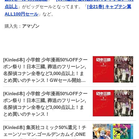
点以上
」がビッグセールとなってます。「
[全21巻] キャプテン翼
ALL100円セール
」など。
購入先：
アマゾン
[Kinled本] 小学館 少年漫画50%OFFクー
ポン祭り！日本三國, 葬送のフリーレン,
名探偵コナン全巻など3,000点以上！ま
とめ買いのチャンス！GWセール開始！
人気コミック多数 カドカワ祭やIT関連本
[Kinled本] 小学館 少年漫画50%OFFクー
がセールに！
ポン祭り！日本三國, 葬送のフリーレン,
名探偵コナン全巻など3,000点以上！ま
とめ買いのチャンス！
[Kinled本] 集英社コミック50%還元！チ
ェーンソーマン.ゴールデンカムイ,ONE