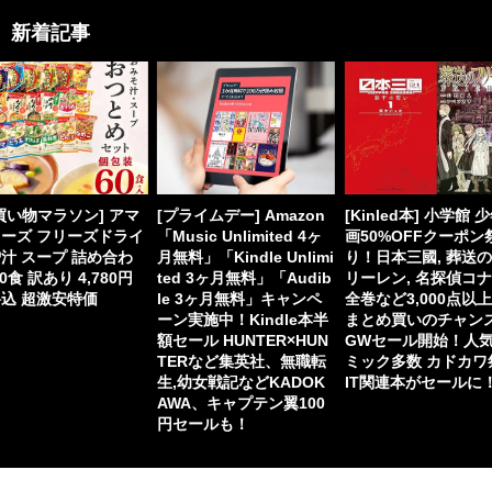
新着記事
買い物マラソン] アマ
[プライムデー] Amazon
[Kinled本] 小学館 
ーズ フリーズドライ
「Music Unlimited 4ヶ
画50%OFFクーポン
汁 スープ 詰め合わ
月無料」「Kindle Unlimi
り！日本三國, 葬送
60食 訳あり 4,780円
ted 3ヶ月無料」「Audib
リーレン, 名探偵コ
込 超激安特価
le 3ヶ月無料」キャンペ
全巻など3,000点以
ーン実施中！Kindle本半
まとめ買いのチャン
額セール HUNTER×HUN
GWセール開始！人
TERなど集英社、無職転
ミック多数 カドカワ
生,幼女戦記などKADOK
IT関連本がセールに
AWA、キャプテン翼100
円セールも！