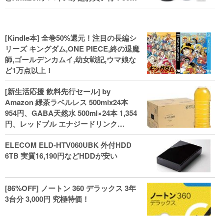
還元！Kindle本 新生活フェアなど！
[Kindle本] 全巻50%還元！注目の長編シ
リーズ キングダム,ONE PIECE,終の退魔
師,ゴールデンカムイ,幼女戦記,ウマ娘な
ど1万点以上！
[新生活応援 飲料先行セール] by
Amazon 緑茶ラベルレス 500mlx24本
954円、GABA天然水 500ml×24本 1,354
円、レッドブル エナジードリンク
250mlx24本 3,412円、い･ろ･は･す 2L×8
ELECOM ELD-HTV060UBK 外付HDD
本 846円など飲料セール
6TB 実質16,190円などHDDが安い
[86%OFF] ノートン 360 デラックス 3年
3台分 3,000円 究極特価！