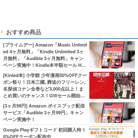
おすすめ商品
[プライムデー] Amazon「Music Unlimit
ed 4ヶ月無料」「Kindle Unlimited 3ヶ
月無料」「Audible 3ヶ月無料」キャン
ペーン実施中！Kindle本半額セール HU
NTER×HUNTERなど集英社、無職転生,
[Kinled本] 小学館 少年漫画50%OFFクー
幼女戦記などKADOKAWA、キャプテン
ポン祭り！日本三國, 葬送のフリーレン,
翼100円セールも！
名探偵コナン全巻など3,000点以上！ま
とめ買いのチャンス！GWセール開始！
人気コミック多数 カドカワ祭やIT関連本
[3ヶ月99円] Amazon ボイスブック配信
がセールに！
サービス「Audible 3ヶ月99円」キャン
ペーン実施中！
Google Playギフトコード 初回購入時 1
0%OFFクーポン配布中