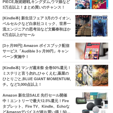
PIECE,呪術廻戦,キングダム,ウマ娘など
3万点以上！まとめ買いのチャンス！
[Kindle本] 新生活フェア 3月のライオン,
ベルセルクなど白泉社コミック、世界一
流エンジニアの思考法など文藝春秋ほか
6万点以上がセール
[3ヶ月99円] Amazon ボイスブック配信
サービス「Audible 3ヶ月99円」キャン
ペーン実施中！
[Kindle本] マンガ週末祭 全巻50%還元！
ミステリと言う勿れ,ひゃくえむ,薬屋の
ひとりごと,BLUE GIANT MOMENTUM,
チ。など3,000点以上！
Amazon 新生活SALE 先行セール開催
中！エントリーで最大12.5%還元！Fire
タブレット、Fire TV、Kindle、Echoな
どAmazonデバイスが超お買い得！50%