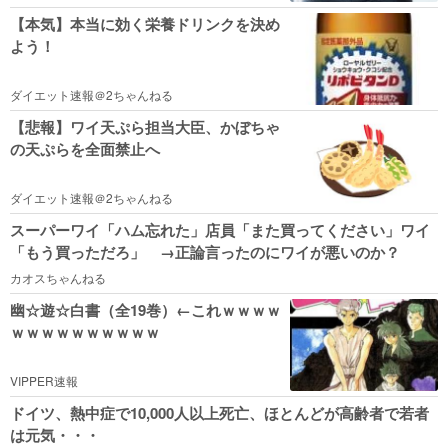
【本気】本当に効く栄養ドリンクを決め
よう！
ダイエット速報＠2ちゃんねる
【悲報】ワイ天ぷら担当大臣、かぼちゃ
の天ぷらを全面禁止へ
ダイエット速報＠2ちゃんねる
スーパーワイ「ハム忘れた」店員「また買ってください」ワイ
「もう買っただろ」 →正論言ったのにワイが悪いのか？
カオスちゃんねる
幽☆遊☆白書（全19巻）←これｗｗｗｗ
ｗｗｗｗｗｗｗｗｗｗ
VIPPER速報
ドイツ、熱中症で10,000人以上死亡、ほとんどが高齢者で若者
は元気・・・