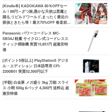
[Kindle本] KADOKAWA 80％OFFセー
ル！88円～ざつ旅,愚かな天使は悪魔と
踊る,リビルドワールド,まったく最近の
探偵ときたら等！最大70%OFF 春直前大
セール開始、実用本・小説などがセー
Panasonic パワーコードレス MC-
ル！
SB34J 軽量 サイクロン式コードレスス
ティック掃除機 実質15,851円 超激安特
価
[ポイント5倍以上] PlayStation5 デジタ
ル・エディション 日本語専用 CFI-
2200B01 実質52,500円以下
[半額] 白金豚 メガ盛り 3kg 万能 スライ
ス 小間 500g 6パック 4,300円 送料込 超
激安特価